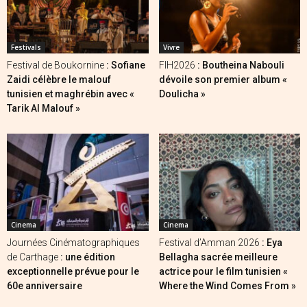
Festivals
Vivre
Festival de Boukornine
: Sofiane
FIH2026
: Boutheina Nabouli
Zaidi célèbre le malouf
dévoile son premier album «
tunisien et maghrébin avec «
Doulicha »
Tarik Al Malouf »
Cinema
Cinema
Journées Cinématographiques
Festival d’Amman 2026
: Eya
de Carthage
: une édition
Bellagha sacrée meilleure
exceptionnelle prévue pour le
actrice pour le film tunisien «
60e anniversaire
Where the Wind Comes From »