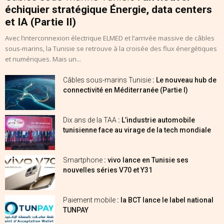
échiquier stratégique Énergie, data centers
et IA (Partie II)
Avec l’interconnexion électrique ELMED et l’arrivée massive de câbles
sous-marins, la Tunisie se retrouve à la croisée des flux énergétiques
et numériques. Mais un...
Câbles sous-marins Tunisie
: Le nouveau hub de
connectivité en Méditerranée (Partie I)
Dix ans de la TAA
: L’industrie automobile
tunisienne face au virage de la tech mondiale
Smartphone
: vivo lance en Tunisie ses
nouvelles séries V70 et Y31
Paiement mobile
: la BCT lance le label national
TUNPAY