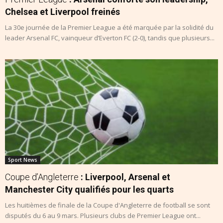
Chelsea et Liverpool freinés
La 30e journée de la Premier League a été marquée par la solidité du
leader Arsenal FC, vainqueur d’Everton FC (2-0), tandis que plusieurs...
Sport News
Coupe d’Angleterre
: Liverpool, Arsenal et
Manchester City qualifiés pour les quarts
Les huitièmes de finale de la Coupe d'Angleterre de football se sont
disputés du 6 au 9 mars. Plusieurs clubs de Premier League ont...