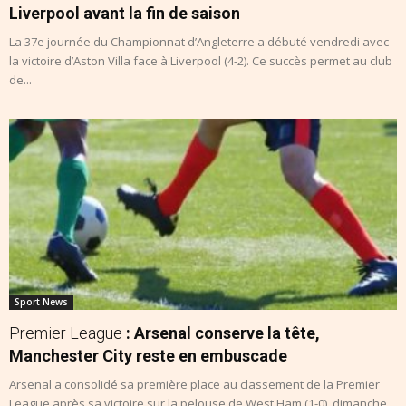
Liverpool avant la fin de saison
La 37e journée du Championnat d’Angleterre a débuté vendredi avec
la victoire d’Aston Villa face à Liverpool (4-2). Ce succès permet au club
de...
Sport News
Premier League
: Arsenal conserve la tête,
Manchester City reste en embuscade
Arsenal a consolidé sa première place au classement de la Premier
League après sa victoire sur la pelouse de West Ham (1-0), dimanche,