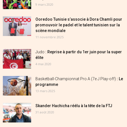
9 mars 2020
Ooredoo Tunisie s’associe à Dora Chamli pour
promouvoir le padel et le talent tunisien sur la
scène mondiale
11 novembre 2025
Judo
: Reprise à partir du 1er juin pour la super
élite
4 mai 2020
Basketball-Championnat Pro A (7e J Play-off)
: Le
programme
13 mars 2025
Skander Hachicha réélu à la tête de la FTJ
31 août 2020