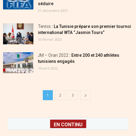
séduire
21 décembre 2021
Tennis
: La Tunisie prépare son premier tournoi
international WTA “Jasmin Tours”
10 février 2022
JM – Oran 2022
: Entre 200 et 240 athlètes
tunisiens engagés
14 avril 2022
1
2
3
EN CONTINU