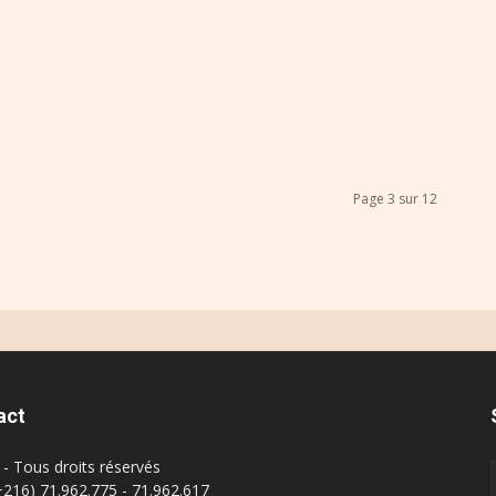
Page 3 sur 12
act
- Tous droits réservés
(+216) 71.962.775 - 71.962.617