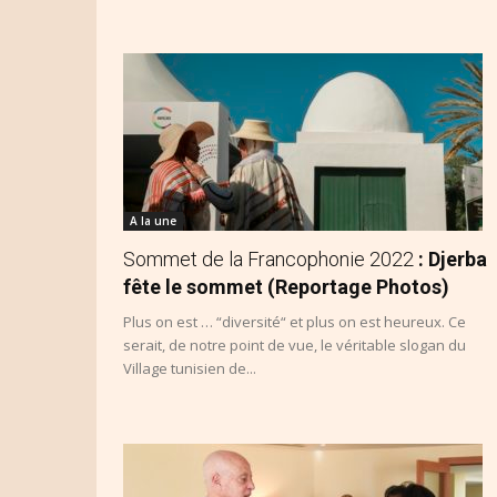
A la une
Sommet de la Francophonie 2022
: Djerba
fête le sommet (Reportage Photos)
Plus on est … “diversité“ et plus on est heureux. Ce
serait, de notre point de vue, le véritable slogan du
Village tunisien de...