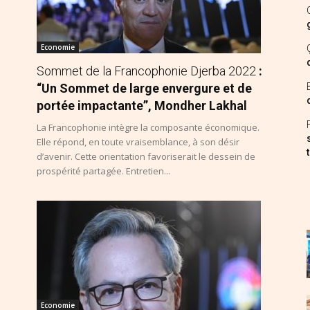
Economie
Sommet de la Francophonie Djerba 2022
:
“Un Sommet de large envergure et de
portée impactante”, Mondher Lakhal
La Francophonie intègre la composante économique.
Elle répond, en toute vraisemblance, à son désir
d’avenir. Cette orientation favoriserait le dessein de
prospérité partagée. Entretien...
Economie