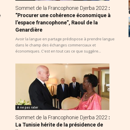
Sommet de la Francophonie Djerba 2022
:
é
“Procurer une cohérence économique à
l’espace francophone”, Raoul de la
Genardière
Avoir la langue en partage prédispose à prendre langue
dans le champ des échanges commerciaux et
économiques. C'est en tout cas ce que suggère...
A ne pas rater
Sommet de la Francophonie Djerba 2022
:
La Tunisie hérite de la présidence de