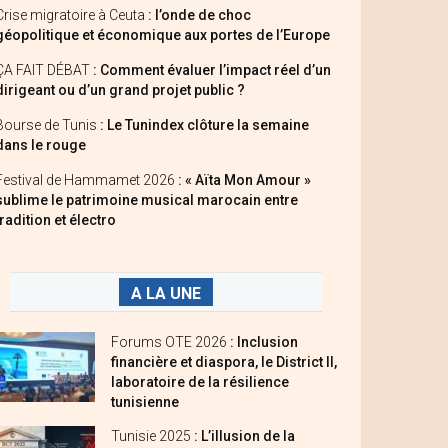
Crise migratoire à Ceuta
: l’onde de choc
géopolitique et économique aux portes de l’Europe
ÇA FAIT DÉBAT
: Comment évaluer l’impact réel d’un
dirigeant ou d’un grand projet public ?
Bourse de Tunis
: Le Tunindex clôture la semaine
dans le rouge
Festival de Hammamet 2026
: « Aïta Mon Amour »
sublime le patrimoine musical marocain entre
tradition et électro
A LA UNE
Forums OTE 2026
: Inclusion
financière et diaspora, le District II,
laboratoire de la résilience
tunisienne
Tunisie 2025
: L’illusion de la