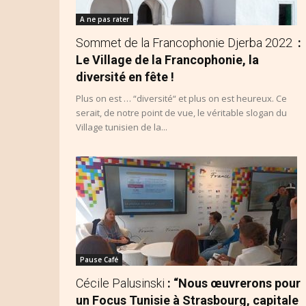
A ne pas rater
Sommet de la Francophonie Djerba 2022
:
Le Village de la Francophonie, la
diversité en fête !
Plus on est … “diversité“ et plus on est heureux. Ce
serait, de notre point de vue, le véritable slogan du
Village tunisien de la...
Pause Café
Cécile Palusinski
: “Nous œuvrerons pour
un Focus Tunisie à Strasbourg, capitale