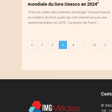
mondiale du livre Unesco en 2024”
"Dans le cadre des premiers échanges Tunisie-France
en matière du livre audio qui ont commencé par une
expérimentation en 2019, "La plume de Paon"...
...
1
2
3
4
12
Cont
© IMG 
Tél. : 