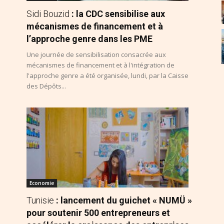
Sidi Bouzid
: la CDC sensibilise aux
mécanismes de financement et à
l’approche genre dans les PME
Une journée de sensibilisation consacrée aux
mécanismes de financement et à l'intégration de
l'approche genre a été organisée, lundi, par la Caisse
des Dépôts...
Economie
Tunisie
: lancement du guichet « NUMÜ »
pour soutenir 500 entrepreneurs et