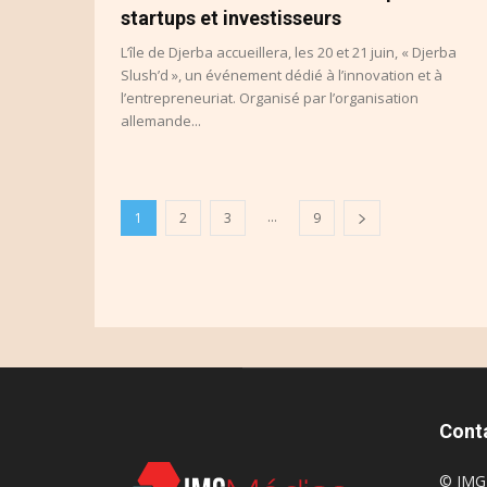
startups et investisseurs
L’île de Djerba accueillera, les 20 et 21 juin, « Djerba
Slush’d », un événement dédié à l’innovation et à
l’entrepreneuriat. Organisé par l’organisation
allemande...
...
1
2
3
9
Cont
© IMG 