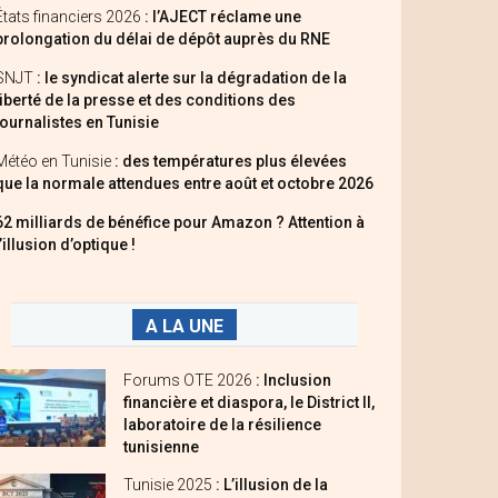
États financiers 2026
: l’AJECT réclame une
prolongation du délai de dépôt auprès du RNE
SNJT
: le syndicat alerte sur la dégradation de la
liberté de la presse et des conditions des
journalistes en Tunisie
Météo en Tunisie
: des températures plus élevées
que la normale attendues entre août et octobre 2026
62 milliards de bénéfice pour Amazon ? Attention à
l’illusion d’optique !
A LA UNE
Forums OTE 2026
: Inclusion
financière et diaspora, le District II,
laboratoire de la résilience
tunisienne
Tunisie 2025
: L’illusion de la