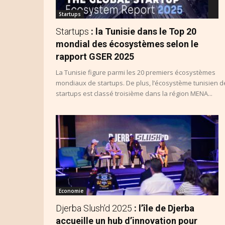
Startups
Startups
: la Tunisie dans le Top 20
mondial des écosystèmes selon le
rapport GSER 2025
La Tunisie figure parmi les 20 premiers écosystèmes
mondiaux de startups. De plus, l’écosystème tunisien d
startups est classé troisième dans la région MENA...
Economie
Djerba Slush’d 2025
: l’île de Djerba
accueille un hub d’innovation pour