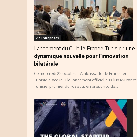
Vie Entreprises
Lancement du Club IA France-Tunisie
: une
dynamique nouvelle pour l’innovation
bilatérale
Ce mercredi 22 octobre, l’Ambassade de France en
Tunisie a accueilli le lancement officiel du Club IA France
Tunisie, premier du réseau, en présence de...