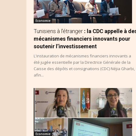
Economie
Tunisiens à l’étranger
: la CDC appelle à de
mécanismes financiers innovants pour
soutenir l’investissement
L'instauration de mécanismes financiers innovants a
été jugée essentielle par la Directrice Générale de la
Caisse des dépôts et consignations (CDC) Néjia Gharbi,
afin...
Economie