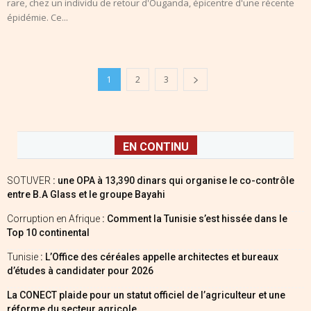
rare, chez un individu de retour d'Ouganda, épicentre d'une récente
épidémie. Ce...
1
2
3
EN CONTINU
SOTUVER
: une OPA à 13,390 dinars qui organise le co-contrôle
entre B.A Glass et le groupe Bayahi
Corruption en Afrique
: Comment la Tunisie s’est hissée dans le
Top 10 continental
Tunisie
: L’Office des céréales appelle architectes et bureaux
d’études à candidater pour 2026
La CONECT plaide pour un statut officiel de l’agriculteur et une
réforme du secteur agricole