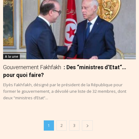
A la une
Gouvernement Fakhfakh
: Des “ministres d’Etat“…
pour quoi faire?
Elyès Fakhfakh, désigné par le président de la République pour
former le gouvernement, a dévoilé une liste de 32 membres, dont
deux “ministres d’Etat“...
1
2
3