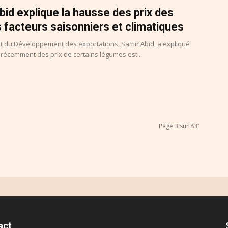
bid explique la hausse des prix des
 facteurs saisonniers et climatiques
t du Développement des exportations, Samir Abid, a expliqué
récemment des prix de certains légumes est...
Page 3 sur 831
act