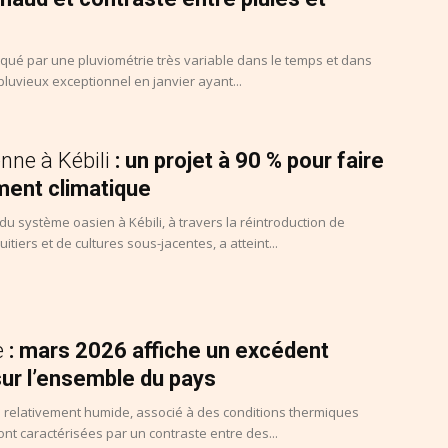
rqué par une pluviométrie très variable dans le temps et dans
pluvieux exceptionnel en janvier ayant...
nne à Kébili
: un projet à 90 % pour faire
ent climatique
du système oasien à Kébili, à travers la réintroduction de
uitiers et de cultures sous-jacentes, a atteint...
e
: mars 2026 affiche un excédent
sur l’ensemble du pays
é relativement humide, associé à des conditions thermiques
nt caractérisées par un contraste entre des...