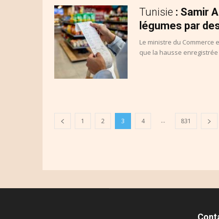
Tunisie
: Samir A
légumes par des
Le ministre du Commerce e
que la hausse enregistrée 
...
1
2
3
4
831
Cont