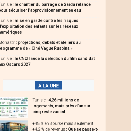
Tunisie
: le chantier du barrage de Saïda relancé
pour sécuriser l’approvisionnement en eau
Tunisie
: mise en garde contre les risques
d’exploitation des enfants sur les réseaux
numériques
Monastir
: projections, débats et ateliers au
programme de « Ciné Vague Ruspina »
Tunisie
: le CNCI lance la sélection du film candidat
aux Oscars 2027
A LA UNE
Tunisie
: 4,26 millions de
logements, mais près d’un sur
cinq reste vacant
+48 % en Bourse mais seulement
+4,2 % de revenus
: Que se passe-t-