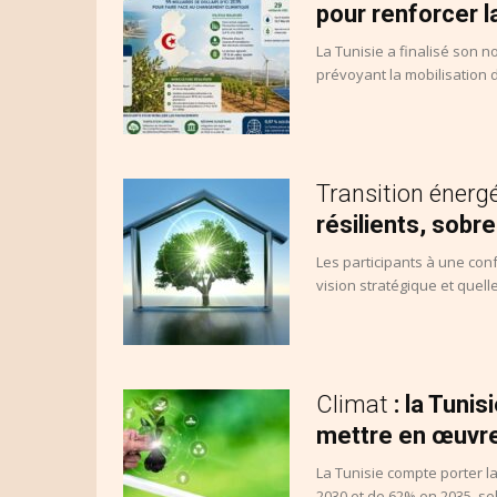
pour renforcer la
La Tunisie a finalisé son 
prévoyant la mobilisation de
Transition énerg
résilients, sob
Les participants à une con
vision stratégique et quell
Climat
: la Tunis
mettre en œuvre
La Tunisie compte porter l
2030 et de 62% en 2035, sel