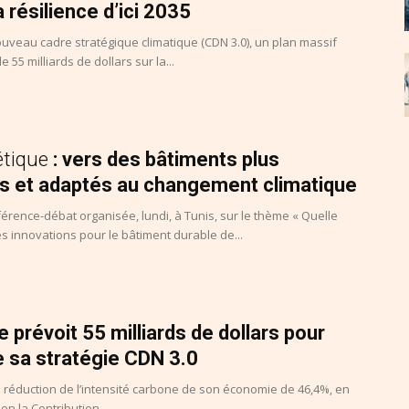
 résilience d’ici 2035
nouveau cadre stratégique climatique (CDN 3.0), un plan massif
 55 milliards de dollars sur la...
étique
: vers des bâtiments plus
res et adaptés au changement climatique
férence-débat organisée, lundi, à Tunis, sur le thème « Quelle
es innovations pour le bâtiment durable de...
ie prévoit 55 milliards de dollars pour
 sa stratégie CDN 3.0
a réduction de l’intensité carbone de son économie de 46,4%, en
on la Contribution...