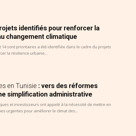
projets identifiés pour renforcer la
 au changement climatique
 14 sont prioritaires a été identifiée dans le cadre du projets
r la résilience urbaine...
res en Tunisie
: vers des réformes
ne simplification administrative
ues et investisseurs ont appelé à la nécessité de mettre en
s urgentes pour améliorer le climat des...