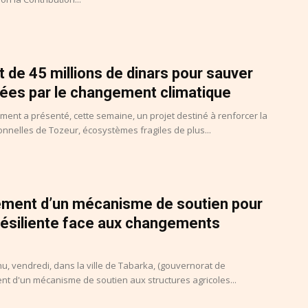
et de 45 millions de dinars pour sauver
ées par le changement climatique
ement a présenté, cette semaine, un projet destiné à renforcer la
ionnelles de Tozeur, écosystèmes fragiles de plus...
cement d’un mécanisme de soutien pour
 résiliente face aux changements
enu, vendredi, dans la ville de Tabarka, (gouvernorat de
nt d'un mécanisme de soutien aux structures agricoles...