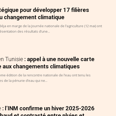
atégique pour développer 17 filières
au changement climatique
Béja en marge de la Journée nationale de l’agriculture (12 mai) ont
ésentation des résultats d’une...
en Tunisie
: appel à une nouvelle carte
e aux changements climatiques
ème édition de la rencontre nationale de l’eau ont tenu les
s de la pénurie d’eau qui ne...
e
: l’INM confirme un hiver 2025-2026
aud et contrasté entre pluies et