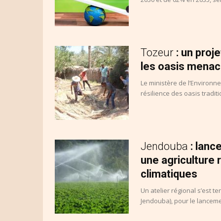
Tozeur
: un proj
les oasis menac
Le ministère de l’Environn
résilience des oasis tradit
Jendouba
: lan
une agriculture
climatiques
Un atelier régional s’est t
Jendouba), pour le lanceme