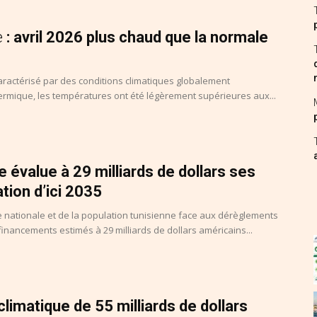
e
: avril 2026 plus chaud que la normale
caractérisé par des conditions climatiques globalement
hermique, les températures ont été légèrement supérieures aux...
ie évalue à 29 milliards de dollars ses
tion d’ici 2035
e nationale et de la population tunisienne face aux dérèglements
financements estimés à 29 milliards de dollars américains...
 climatique de 55 milliards de dollars