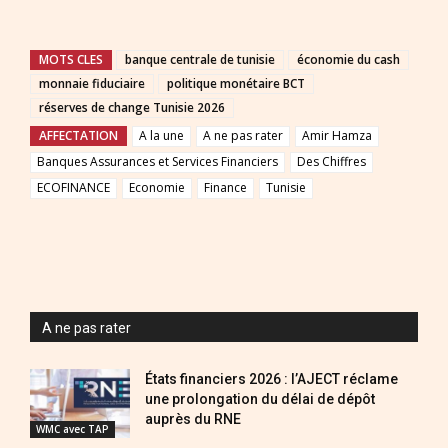
MOTS CLES
banque centrale de tunisie
économie du cash
monnaie fiduciaire
politique monétaire BCT
réserves de change Tunisie 2026
AFFECTATION
A la une
A ne pas rater
Amir Hamza
Banques Assurances et Services Financiers
Des Chiffres
ECOFINANCE
Economie
Finance
Tunisie
A ne pas rater
États financiers 2026 : l’AJECT réclame
une prolongation du délai de dépôt
auprès du RNE
WMC avec TAP