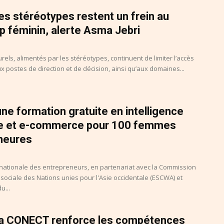
 les stéréotypes restent un frein au
p féminin, alerte Asma Jebri
urels, alimentés par les stéréotypes, continuent de limiter l’accès
postes de direction et de décision, ainsi qu’aux domaines...
 une formation gratuite en intelligence
elle et e-commerce pour 100 femmes
neures
 nationale des entrepreneurs, en partenariat avec la Commission
ociale des Nations unies pour l'Asie occidentale (ESCWA) et
u...
 la CONECT renforce les compétences