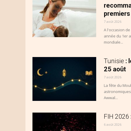
recommand
premiers
7 août 2026
A l'occasion d
année du 1er au
mondiale...
Tunisie
:
25 août
7 août 2026
La fête du Moul
astronomiques,
Awwal...
FIH 2026
6 août 2026