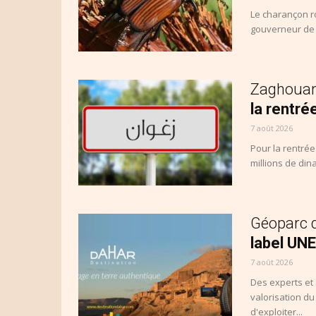
Le charançon ro
gouverneur de l
Zaghoua
la rentré
7 août 2026
Pour la rentrée
millions de dina
Géoparc 
label UNE
7 août 2026
Des experts et
valorisation du
d'exploiter...