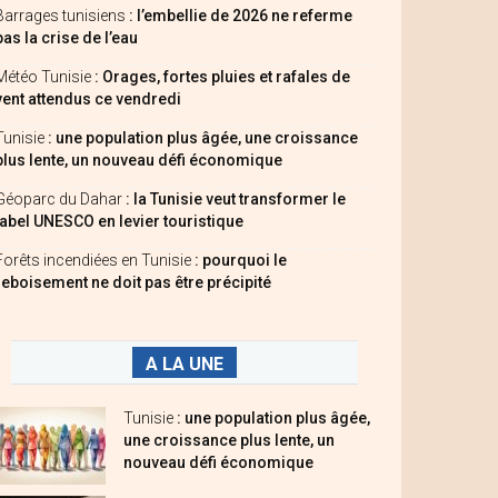
Barrages tunisiens
: l’embellie de 2026 ne referme
pas la crise de l’eau
Météo Tunisie
: Orages, fortes pluies et rafales de
vent attendus ce vendredi
Tunisie
: une population plus âgée, une croissance
plus lente, un nouveau défi économique
Géoparc du Dahar
: la Tunisie veut transformer le
label UNESCO en levier touristique
Forêts incendiées en Tunisie
: pourquoi le
reboisement ne doit pas être précipité
A LA UNE
Tunisie
: une population plus âgée,
une croissance plus lente, un
nouveau défi économique