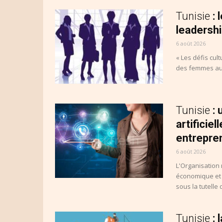
Tunisie
:
leadershi
6 août 2026
« Les défis cult
des femmes aux 
Tunisie
:
artifici
entrepre
6 août 2026
L'Organisation
économique et s
sous la tutelle d
Tunisie
: