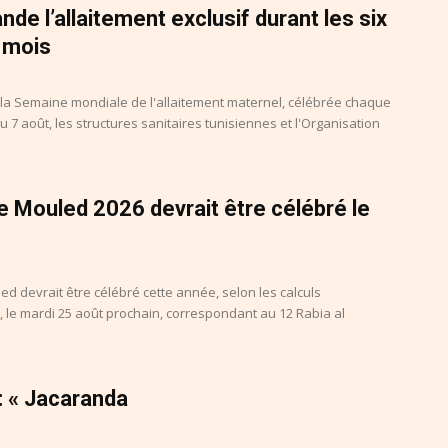
e l’allaitement exclusif durant les six
 mois
e la Semaine mondiale de l'allaitement maternel, célébrée chaque
 7 août, les structures sanitaires tunisiennes et l'Organisation
 le Mouled 2026 devrait être célébré le
ed devrait être célébré cette année, selon les calculs
 le mardi 25 août prochain, correspondant au 12 Rabia al
: « Jacaranda