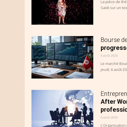
La pièce de thé
Saïdi sur un te
Bourse d
progresse
6 août 2026
Le marché Bours
jeudi, 6 août 20
Entrepren
After Wo
professi
6 août 2026
L'Organisation