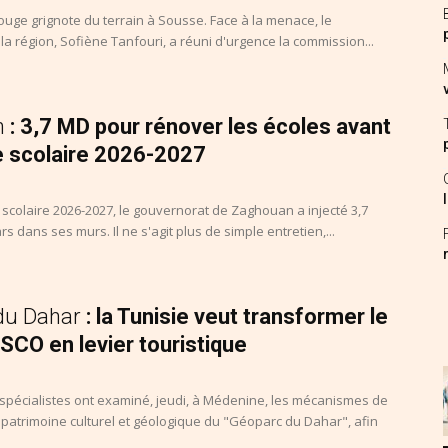
uge grignote du terrain à Sousse. Face à la menace, le
a région, Sofiène Tanfouri, a réuni d'urgence la commission...
n
: 3,7 MD pour rénover les écoles avant
e scolaire 2026-2027
 scolaire 2026-2027, le gouvernorat de Zaghouan a injecté 3,7
rs dans ses murs. Il ne s'agit plus de simple entretien,...
du Dahar
: la Tunisie veut transformer le
SCO en levier touristique
 spécialistes ont examiné, jeudi, à Médenine, les mécanismes de
 patrimoine culturel et géologique du "Géoparc du Dahar", afin