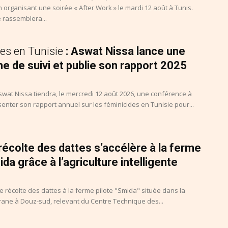
 organisant une soirée « After Work » le mardi 12 août à Tunis.
 rassemblera...
es en Tunisie
: Aswat Nissa lance une
e de suivi et publie son rapport 2025
swat Nissa tiendra, le mercredi 12 août 2026, une conférence à
enter son rapport annuel sur les féminicides en Tunisie pour...
a récolte des dattes s’accélère à la ferme
ida grâce à l’agriculture intelligente
récolte des dattes à la ferme pilote "Smida" située dans la
rane à Douz-sud, relevant du Centre Technique des...