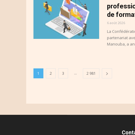
professi
de forma
6 août 2026
La Confédérati
partenariat ave
Manouba, a ann
...
1
2
3
2 981
Cont