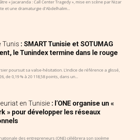
âtre « Jacaranda : Call Center Tragedy », mise en scène par Nizar
xte et une dramaturgie d'Abdelhalim...
e Tunis
: SMART Tunisie et SOTUMAG
nt, le Tunindex termine dans le rouge
ier poursuit sa valse-hésitation. L’indice de référence a glissé,
26, de 0,19 % à 20 118,58 points, dans un...
euriat en Tunisie
: l’ONE organise un «
rk » pour développer les réseaux
onnels
 nationale des entrepreneurs (ONE) célébrera son sixième