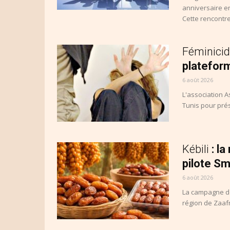
anniversaire en
Cette rencontre
Féminicid
plateform
6 août 2026
L'association A
Tunis pour prés
Kébili
: l
pilote Sm
6 août 2026
La campagne de 
région de Zaaf