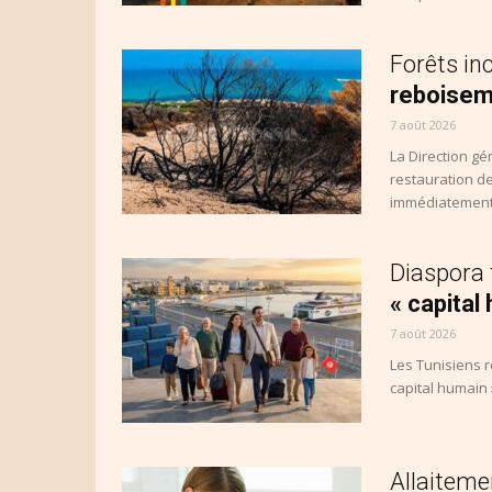
Forêts in
reboiseme
7 août 2026
La Direction gé
restauration d
immédiatement 
Diaspora 
« capital
7 août 2026
Les Tunisiens r
capital humain 
Allaiteme