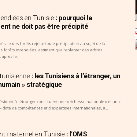
cendiées en Tunisie
: pourquoi le
nt ne doit pas être précipité
nérale des forêts rejette toute précipitation au sujet de la
es forêts incendiées, estimant que replanter des arbres
après le...
tunisienne
: les Tunisiens à l’étranger, un
 humain » stratégique
ésidant à l'étranger constituent une « richesse nationale » et un «
» doté de compétences et d'expertises internationales, a...
nt maternel en Tunisie
: l’OMS