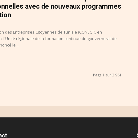
onnelles avec de nouveaux programmes
tion
on des Entreprises Citoyennes de Tunisie (CONECT), en
c l'Unité régionale de la formation continue du gouvernorat de
oncé le...
Page 1 sur 2 981
act