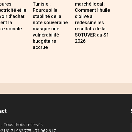
pures
Tunisie :
marché local :
ectricité et le
Pourquoi la
Comment l’huile
oir d’achat
stabilité de la
d’olive a
sent la
note souveraine
redessiné les
re sociale
masque une
résultats de la
vulnérabilité
SOTUVER au S1
budgétaire
2026
accrue
act
- Tous droits réservés
(+216) 71.962.775 - 71.962.617