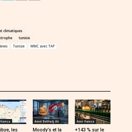
 climatiques
astrophe
tunisie
News
Tunisie
WMC avec TAP
 Hamza
Amel BelHadj Ali
Amir Hamza
ibye, les
Moody’s et la
+143 % sur le