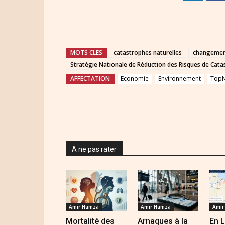
MOTS CLES
catastrophes naturelles
changement
Stratégie Nationale de Réduction des Risques de Cat
AFFECTATION
Economie
Environnement
Top
A ne pas rater
Amir Hamza
Amir Hamza
Amir
Mortalité des
Arnaques à la
En L