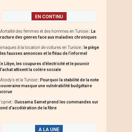
EN CONTINU
Mortalité des femmes et des hommes en Tunisie
: La
fracture des genres face aux maladies chroniques
Arnaques à la location de voitures en Tunisie
: le piège
des fausses annonces et le fléau de l’informel
En Libye, les coupures d’électricité et le pouvoir
d’achat attisent la colère sociale
Moody’s et la Tunisie
: Pourquoi la stabilité de la note
souveraine masque une vulnérabilité budgétaire
accrue
Topnet
: Oussama Samet prend les commandes sur
fond d’accélération de la fibre
A LA UNE