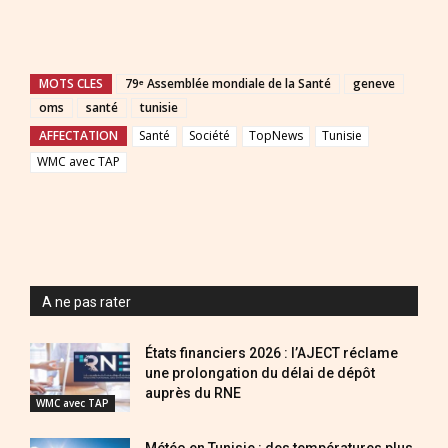
MOTS CLES
79ᵉ Assemblée mondiale de la Santé
geneve
oms
santé
tunisie
AFFECTATION
Santé
Société
TopNews
Tunisie
WMC avec TAP
A ne pas rater
États financiers 2026 : l’AJECT réclame
une prolongation du délai de dépôt
auprès du RNE
WMC avec TAP
Météo en Tunisie : des températures plus