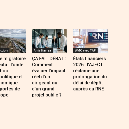
ction
Amir Hamza
WMC avec TAP
e migratoire
ÇA FAIT DÉBAT :
États financiers
uta : l’onde
Comment
2026 : l’AJECT
choc
évaluer l’impact
réclame une
olitique et
réel d’un
prolongation du
nomique
dirigeant ou
délai de dépôt
portes de
d’un grand
auprès du RNE
rope
projet public ?