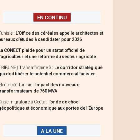
EN CONTINU
Tunisie
: L’Office des céréales appelle architectes et
bureaux d’études à candidater pour 2026
La CONECT plaide pour un statut officiel de
l’agriculteur et une réforme du secteur agricole
TRIBUNE | Transafricaine 3
: Le corridor stratégique
qui doit libérer le potentiel commercial tunisien
Électricité Tunisie
: Impact des nouveaux
transformateurs de 760 MVA
Crise migratoire à Ceuta
: l’onde de choc
géopolitique et économique aux portes de l’Europe
A LA UNE