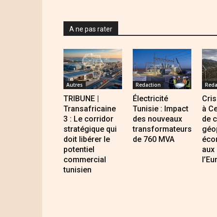
A ne pas rater
Autres
Redaction
Reda
TRIBUNE |
Électricité
Cris
Transafricaine
Tunisie : Impact
à Ce
3 : Le corridor
des nouveaux
de 
stratégique qui
transformateurs
géop
doit libérer le
de 760 MVA
éco
potentiel
aux 
commercial
l’Eu
tunisien