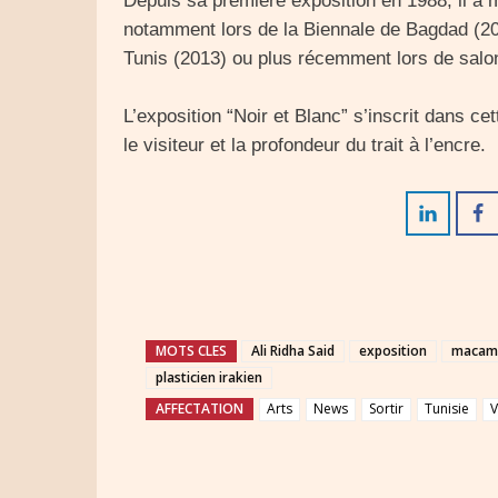
Depuis sa première exposition en 1988, il a mu
notamment lors de la Biennale de Bagdad (20
Tunis (2013) ou plus récemment lors de sal
L’exposition “Noir et Blanc” s’inscrit dans cet
le visiteur et la profondeur du trait à l’encre.
MOTS CLES
Ali Ridha Said
exposition
macam
plasticien irakien
AFFECTATION
Arts
News
Sortir
Tunisie
V