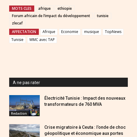
MOTS CLES
afrique
ethiopie
Forum africain de l’impact du développement
tunisie
zlecaf
AFFECTATION
Afrique
Economie
musique
TopNews
Tunisie
WMC avec TAP
A ne pas rater
Électricité Tunisie : Impact des nouveaux
transformateurs de 760 MVA
Redaction
Crise migratoire à Ceuta : l’onde de choc
géopolitique et économique aux portes