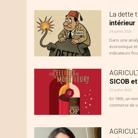
La dette 
intérieur
24 juillet 2026
Dans une analy
économique et 
indicateurs fina
AGRICULTU
SICOB et 
23 juillet 2026
En 1895, un imm
commerce de vin
AGRICULTU