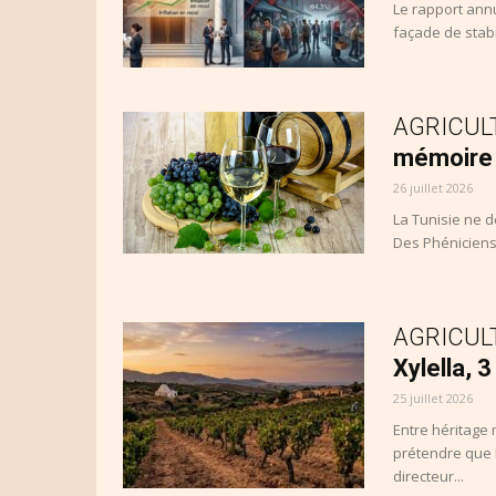
Le rapport annu
façade de stabil
AGRICULTU
mémoire 
26 juillet 2026
La Tunisie ne dé
Des Phéniciens 
AGRICULT
Xylella, 
25 juillet 2026
Entre héritage
prétendre que l
directeur...