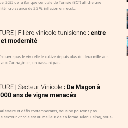
el 2025 de la Banque centrale de Tunisie (BCT) affiche une
ité : croissance de 2,5 %, inflation en recul...
RE | Filière vinicole tunisienne
: entre
et modernité
couvre pas le vin : elle le cultive depuis plus de deux mille ans.
aux Carthaginois, en passant par...
URE | Secteur Vinicole
: De Magon à
3 000 ans de vigne menacés
 millénaire et défis contemporains, nous ne pouvons pas
e secteur viticole est au meilleur de sa forme. Kilani Belhaj, sous-