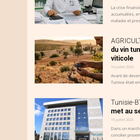
La crise financ
accumulées, en
maladie et pres
AGRICULT
du vin tu
viticole
16 juillet 2026
Avant de deven
Tunisie était e
Tunisie-
met au se
15 juillet 2026
Dans un marché
concilier proxim