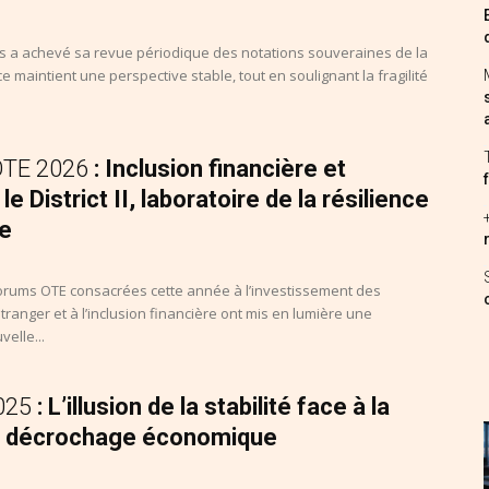
s a achevé sa revue périodique des notations souveraines de la
ce maintient une perspective stable, tout en soulignant la fragilité
OTE 2026
: Inclusion financière et
le District II, laboratoire de la résilience
ne
orums OTE consacrées cette année à l’investissement des
étranger et à l’inclusion financière ont mis en lumière une
elle...
2025
: L’illusion de la stabilité face à la
du décrochage économique