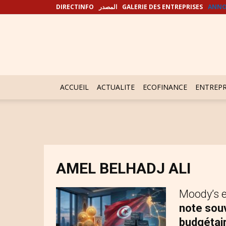
DIRECTINFO
المصدر
GALERIE DES ENTREPRISES
ANNO
ACCUEIL
ACTUALITE
ECOFINANCE
ENTREPR
AMEL BELHADJ ALI
Moody’s e
note sou
budgétai