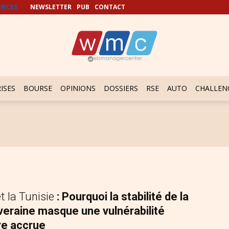
NCES
NEWSLETTER
PUB
CONTACT
ISES
BOURSE
OPINIONS
DOSSIERS
RSE
AUTO
CHALLEN
t la Tunisie
: Pourquoi la stabilité de la
veraine masque une vulnérabilité
re accrue