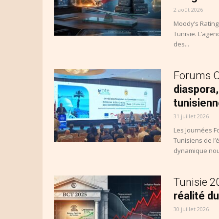
2 août 2026
Moody’s Rating
Tunisie. L’agen
des...
Forums 
diaspora, 
tunisien
31 juillet 2026
Les Journées F
Tunisiens de l’
dynamique nouv
Tunisie 
réalité 
30 juillet 2026