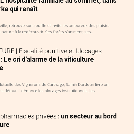
: L’hospitalité familiale au sommet, dans
ka qui renaît
ille, retrouve son souffle et invite les amoureux des plaisirs
 nature à la redécouvrir. Ses forêts s’animent, ses...
RE | Fiscalité punitive et blocages
s
: Le cri d’alarme de la viticulture
ne
 Mutuelle des Vignerons de Carthage, Samih Dardouri livre un
 détour. Il dénonce les blocages institutionnels, les
 pharmacies privées
: un secteur au bord
ture