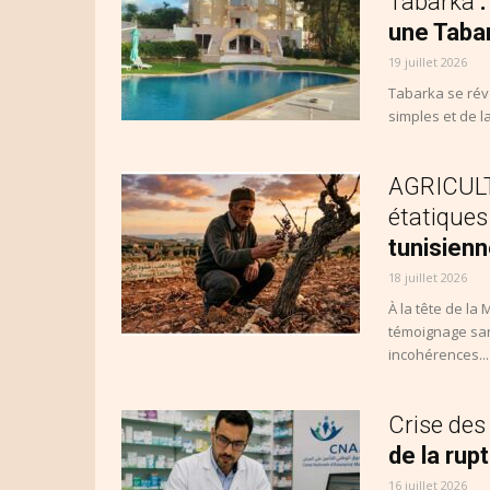
Tabarka
une Tabar
19 juillet 2026
Tabarka se réve
simples et de la
AGRICULTU
étatique
tunisien
18 juillet 2026
À la tête de la
témoignage sans
incohérences...
Crise des
de la rup
16 juillet 2026