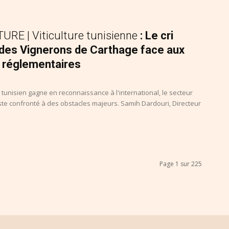
RE | Viticulture tunisienne
: Le cri
 des Vignerons de Carthage face aux
 réglementaires
n tunisien gagne en reconnaissance à l'international, le secteur
reste confronté à des obstacles majeurs. Samih Dardouri, Directeur
Page 1 sur 225