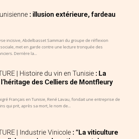
tunisienne
: illusion extérieure, fardeau
se incisive, Abdelbasset Sammari du groupe de réflexion
sociale, met en garde contre une lecture tronquée des
nciers. Derrière la...
RE | Histoire du vin en Tunisie
: La
l’héritage des Celliers de Montfleury
igré Français en Tunisie, René Lavau, fondait une entreprise de
s qui prit, après sa mort, le nom de...
RE | Industrie Vinicole
: “La viticulture