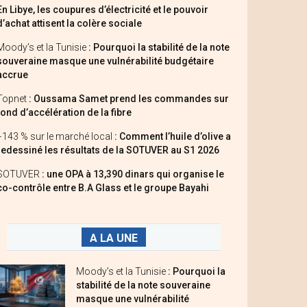
En Libye, les coupures d’électricité et le pouvoir
d’achat attisent la colère sociale
Moody’s et la Tunisie
: Pourquoi la stabilité de la note
souveraine masque une vulnérabilité budgétaire
accrue
Topnet
: Oussama Samet prend les commandes sur
fond d’accélération de la fibre
+143 % sur le marché local
: Comment l’huile d’olive a
redessiné les résultats de la SOTUVER au S1 2026
SOTUVER
: une OPA à 13,390 dinars qui organise le
co-contrôle entre B.A Glass et le groupe Bayahi
A LA UNE
Moody’s et la Tunisie
: Pourquoi la
stabilité de la note souveraine
masque une vulnérabilité