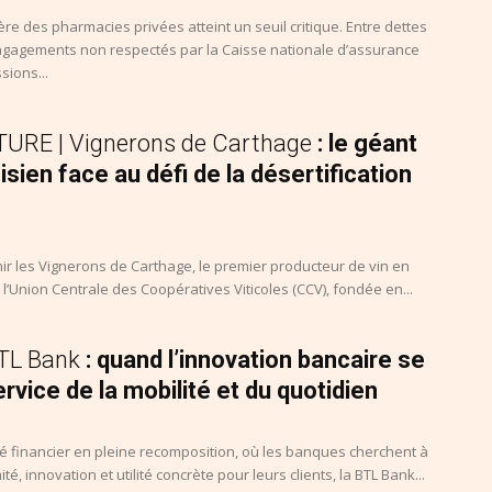
ière des pharmacies privées atteint un seuil critique. Entre dettes
gagements non respectés par la Caisse nationale d’assurance
sions...
URE | Vignerons de Carthage
: le géant
nisien face au défi de la désertification
ir les Vignerons de Carthage, le premier producteur de vin en
n l’Union Centrale des Coopératives Viticoles (CCV), fondée en...
BTL Bank
: quand l’innovation bancaire se
rvice de la mobilité et du quotidien
 financier en pleine recomposition, où les banques cherchent à
ité, innovation et utilité concrète pour leurs clients, la BTL Bank...