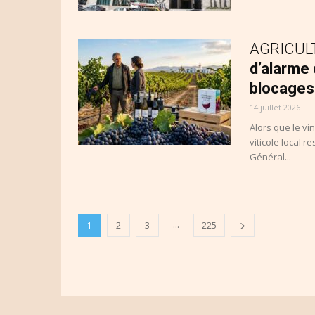
AGRICULTU
d’alarme
blocages
14 juillet 2026
Alors que le vi
viticole local 
Général...
...
1
2
3
225