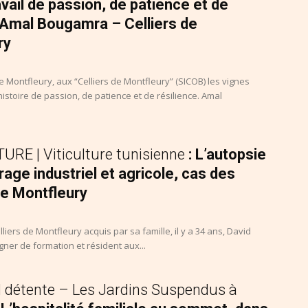
avail de passion, de patience et de
 Amal Bougamra – Celliers de
ry
de Montfleury, aux “Celliers de Montfleury” (SICOB) les vignes
istoire de passion, de patience et de résilience. Amal
RE | Viticulture tunisienne
: L’autopsie
rage industriel et agricole, cas des
de Montfleury
lliers de Montfleury acquis par sa famille, il y a 34 ans, David
ner de formation et résident aux...
 détente – Les Jardins Suspendus à