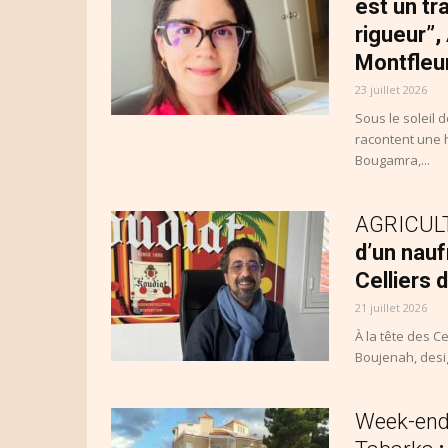
est un tr
rigueur”,
Montfleu
23 juillet 2026
Sous le soleil 
racontent une h
Bougamra,...
AGRICULTU
d’un nauf
Celliers 
21 juillet 2026
À la tête des Ce
Boujenah, desig
Week-end