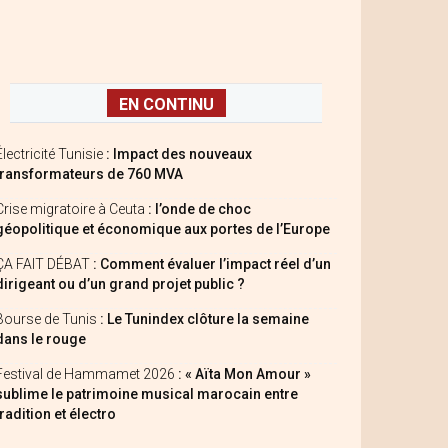
EN CONTINU
Électricité Tunisie
: Impact des nouveaux
transformateurs de 760 MVA
Crise migratoire à Ceuta
: l’onde de choc
géopolitique et économique aux portes de l’Europe
ÇA FAIT DÉBAT
: Comment évaluer l’impact réel d’un
dirigeant ou d’un grand projet public ?
Bourse de Tunis
: Le Tunindex clôture la semaine
dans le rouge
Festival de Hammamet 2026
: « Aïta Mon Amour »
sublime le patrimoine musical marocain entre
tradition et électro