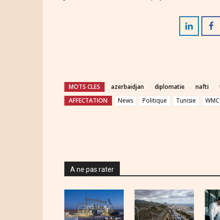
MOTS CLES
azerbaidjan
diplomatie
nafti
AFFECTATION
News
Politique
Tunisie
WMC 
A ne pas rater