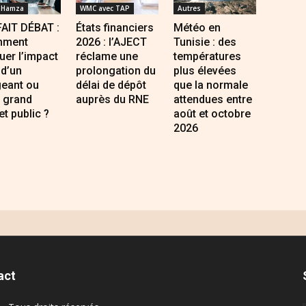
 Hamza
WMC avec TAP
Autres
FAIT DÉBAT :
États financiers
Météo en
ment
2026 : l’AJECT
Tunisie : des
uer l’impact
réclame une
températures
 d’un
prolongation du
plus élevées
geant ou
délai de dépôt
que la normale
 grand
auprès du RNE
attendues entre
et public ?
août et octobre
2026
act