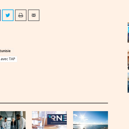
tunisie
avec TAP