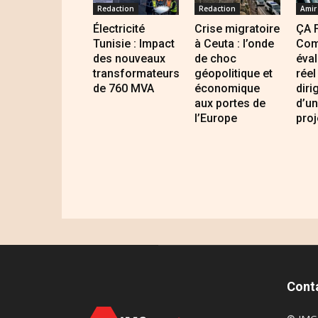
Redaction
Redaction
Amir
Électricité
Crise migratoire
ÇA 
Tunisie : Impact
à Ceuta : l’onde
Com
des nouveaux
de choc
éval
transformateurs
géopolitique et
réel
de 760 MVA
économique
diri
aux portes de
d’un
l’Europe
proj
Cont