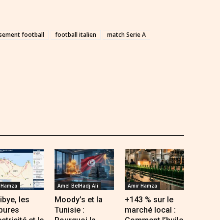
sement football
football italien
match Serie A
 Hamza
Amel BelHadj Ali
Amir Hamza
ibye, les
Moody’s et la
+143 % sur le
pures
Tunisie :
marché local :