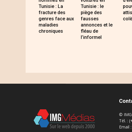
hommes en
voitures en
d’él
Tunisie : La
Tunisie : le
pouv
fracture des
piège des
atti
genres face aux
fausses
colè
maladies
annonces et le
chroniques
fléau de
l’informel
Cont
© IMG 
Tél. : 
Email 