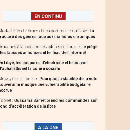
EN CONTINU
Mortalité des femmes et des hommes en Tunisie
: La
fracture des genres face aux maladies chroniques
Arnaques à la location de voitures en Tunisie
: le piège
des fausses annonces et le fléau de l’informel
En Libye, les coupures d’électricité et le pouvoir
d’achat attisent la colère sociale
Moody’s et la Tunisie
: Pourquoi la stabilité de la note
souveraine masque une vulnérabilité budgétaire
accrue
Topnet
: Oussama Samet prend les commandes sur
fond d’accélération de la fibre
A LA UNE