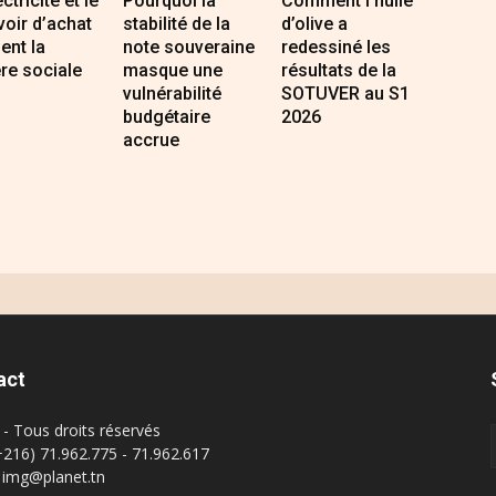
ectricité et le
Pourquoi la
Comment l’huile
oir d’achat
stabilité de la
d’olive a
sent la
note souveraine
redessiné les
re sociale
masque une
résultats de la
vulnérabilité
SOTUVER au S1
budgétaire
2026
accrue
act
- Tous droits réservés
(+216) 71.962.775 - 71.962.617
: img@planet.tn