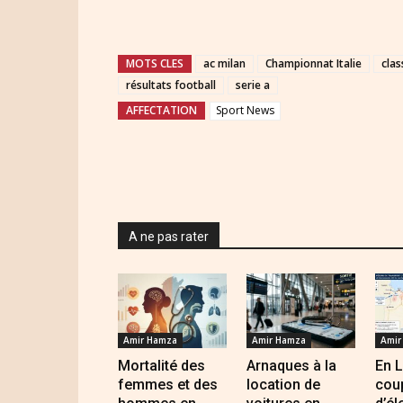
MOTS CLES
ac milan
Championnat Italie
clas
résultats football
serie a
AFFECTATION
Sport News
A ne pas rater
Amir Hamza
Amir Hamza
Amir
Mortalité des
Arnaques à la
En L
femmes et des
location de
cou