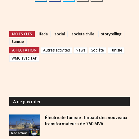
MOTS CLES
ifeda
social
societe civile
storytelling
tunisie
AFFECTATION
Autres activites
News
Société
Tunisie
WMC avec TAP
A ne pas rater
Électricité Tunisie : Impact des nouveaux
transformateurs de 760 MVA
Redaction