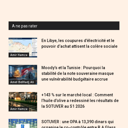
A ne pas rater
En Libye, les coupures d’électricité et le
pouvoir d’achat attisent la colère sociale
Amir Hamza
Moody’s et la Tunisie : Pourquoi la
stabilité de la note souveraine masque
une vulnérabilité budgétaire accrue
Amel BelHadj Ali
+143 % sur le marché local : Comment
l’huile d’olive a redessiné les résultats de
la SOTUVER au S1 2026
Amir Hamza
SOTUVER : une OPA à 13,390 dinars qui
organise le co-contrôle entre B.A Glass