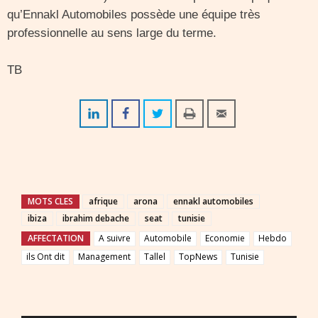
qu’Ennakl Automobiles possède une équipe très
professionnelle au sens large du terme.
TB
MOTS CLES
afrique
arona
ennakl automobiles
ibiza
ibrahim debache
seat
tunisie
AFFECTATION
A suivre
Automobile
Economie
Hebdo
ils Ont dit
Management
Tallel
TopNews
Tunisie