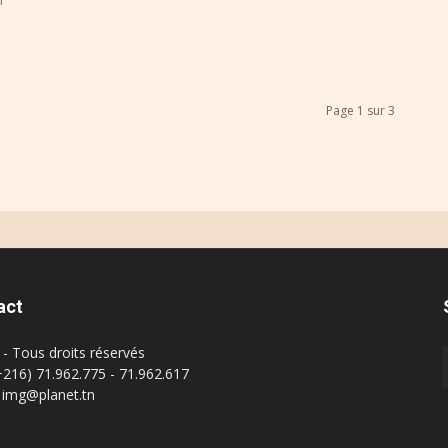
Page 1 sur 3
act
- Tous droits réservés
(+216) 71.962.775 - 71.962.617
: img@planet.tn