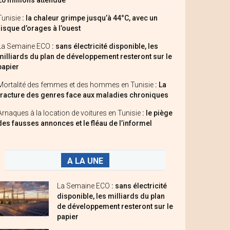
20 millions attendue
Tunisie
: la chaleur grimpe jusqu’à 44°C, avec un
risque d’orages à l’ouest
La Semaine ECO
: sans électricité disponible, les
milliards du plan de développement resteront sur le
papier
Mortalité des femmes et des hommes en Tunisie
: La
fracture des genres face aux maladies chroniques
Arnaques à la location de voitures en Tunisie
: le piège
des fausses annonces et le fléau de l’informel
A LA UNE
La Semaine ECO
: sans électricité
disponible, les milliards du plan
de développement resteront sur le
papier