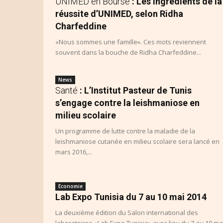
UNIMED en Bourse
: Les ingrédients de la
réussite d’UNIMED, selon Ridha
Charfeddine
«Nous sommes une famille». Ces mots reviennent
souvent dans la bouche de Ridha Charfeddine...
News
Santé
: L’Institut Pasteur de Tunis
s’engage contre la leishmaniose en
milieu scolaire
Un programme de lutte contre la maladie de la
leishmaniose cutanée en milieu scolaire sera lancé en
mars 2016,...
Economie
Lab Expo Tunisia du 7 au 10 mai 2014
La deuxième édition du Salon international des
laboratoires «Lab Expo Tunisia» aura lieu du 7 au 10 ma