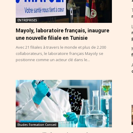
ENTREPRISES
Mayoly, laboratoire français, inaugure
une nouvelle filiale en Tunisie
Avec 21 filiales à travers le monde et plus de 2.200
collaborateurs, le laboratoire français Mayoly se
positionne comme un acteur clé dans le...
Etudes Formation Conseil