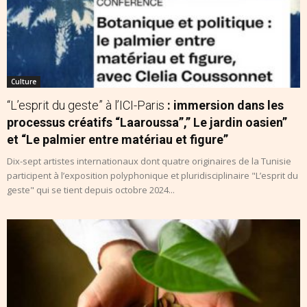
Culture
“L’esprit du geste” à l’ICI-Paris
: immersion dans les
processus créatifs “Laaroussa”,” Le jardin oasien”
et “Le palmier entre matériau et figure”
Dix-sept artistes internationaux dont quatre originaires de la Tunisie
participent à l’exposition polyphonique et pluridisciplinaire "L’esprit du
geste" qui se tient depuis octobre 2024...