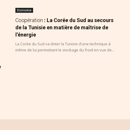
Economie
Coopération
: La Corée du Sud au secours
de la Tunisie en matière de maîtrise de
l’énergie
La Corée du Sud va doter la Tunisie d'une technique à
même de lui permettant le stockage du froid en vue de...
e