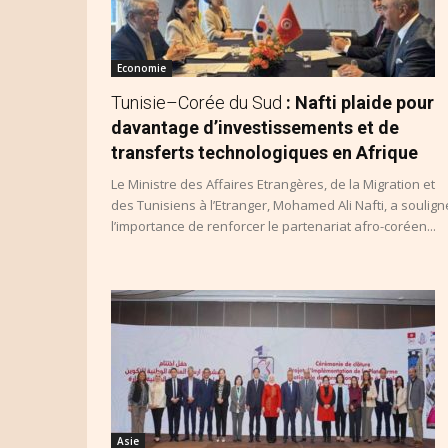
Economie
Tunisie–Corée du Sud
: Nafti plaide pour
davantage d’investissements et de
transferts technologiques en Afrique
Le Ministre des Affaires Etrangères, de la Migration et
des Tunisiens à l’Etranger, Mohamed Ali Nafti, a soulign
l’importance de renforcer le partenariat afro-coréen...
Asie