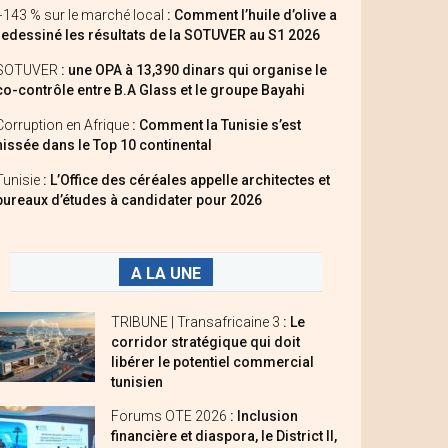
+143 % sur le marché local
: Comment l’huile d’olive a
redessiné les résultats de la SOTUVER au S1 2026
SOTUVER
: une OPA à 13,390 dinars qui organise le
co-contrôle entre B.A Glass et le groupe Bayahi
Corruption en Afrique
: Comment la Tunisie s’est
hissée dans le Top 10 continental
Tunisie
: L’Office des céréales appelle architectes et
bureaux d’études à candidater pour 2026
A LA UNE
TRIBUNE | Transafricaine 3
: Le
corridor stratégique qui doit
libérer le potentiel commercial
tunisien
Forums OTE 2026
: Inclusion
financière et diaspora, le District II,