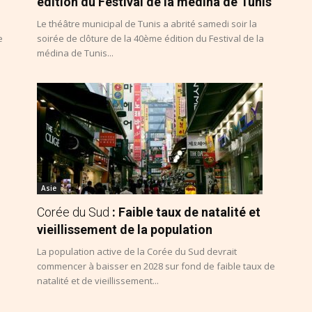
édition du Festival de la médina de Tunis
Le théâtre municipal de Tunis a abrité samedi soir la
e
soirée de clôture de la 40ème édition du Festival de la
médina de Tunis...
Asie
Corée du Sud
: Faible taux de natalité et
vieillissement de la population
La population active de la Corée du Sud devrait
commencer à baisser en 2028 sur fond de faible taux de
natalité et de vieillissement...