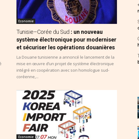
Economie
Tunisie–Corée du Sud
: un nouveau
système électronique pour moderniser
et sécuriser les opérations douanières
La Douane tunisienne a annoncé le lancement de la
é
mise en œuvre d’un projet de système électronique
intégré en coopération avec son homologue sud-
coréenne,...
Economie