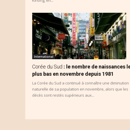
Kihong, en...
International
Corée du Sud
: le nombre de naissances l
plus bas en novembre depuis 1981
La Corée du Sud a continué à connaître une diminution
naturelle de sa population en novembre, alors que les
décès sont restés supérieurs aux...