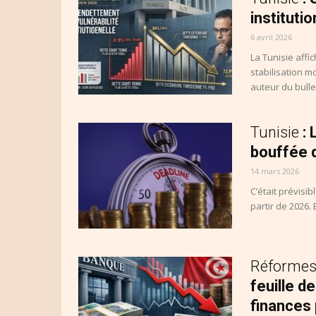
instituti
6 avril 2026
La Tunisie aff
stabilisation m
auteur du bulle
Tunisie
:
bouffée 
14 mars 2026
C’était prévisi
partir de 2026.
Réformes 
feuille d
finances 