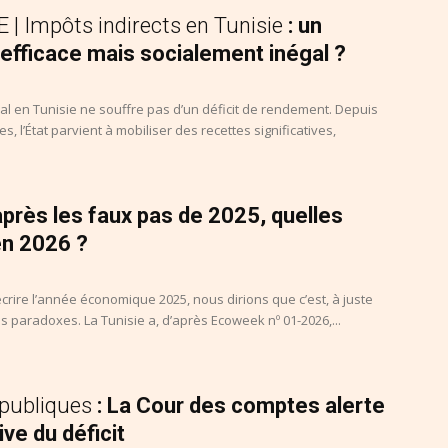
 | Impôts indirects en Tunisie
: un
efficace mais socialement inégal ?
al en Tunisie ne souffre pas d’un déficit de rendement. Depuis
, l’État parvient à mobiliser des recettes significatives,
 après les faux pas de 2025, quelles
n 2026 ?
décrire l’année économique 2025, nous dirions que c’est, à juste
des paradoxes. La Tunisie a, d’après Ecoweek nº 01-2026,...
 publiques
: La Cour des comptes alerte
ive du déficit