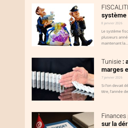
FISCALITE
système 
8 janvier 2026
Le système fisc
plusieurs années
maintenant la...
Tunisie
:
marges e
7 janvier 2026
Si l’on devait 
titre, l’année 
Finances
sur la dér