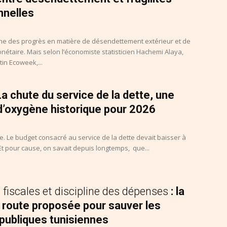
onnelles
iche des progrès en matière de désendettement extérieur et de
onétaire. Mais selon l’économiste statisticien Hachemi Alaya,
tin Ecoweek,...
 La chute du service de la dette, une
d’oxygène historique pour 2026
ble. Le budget consacré au service de la dette devait baisser à
 Et pour cause, on savait depuis longtemps, que...
fiscales et discipline des dépenses
: la
e route proposée pour sauver les
publiques tunisiennes