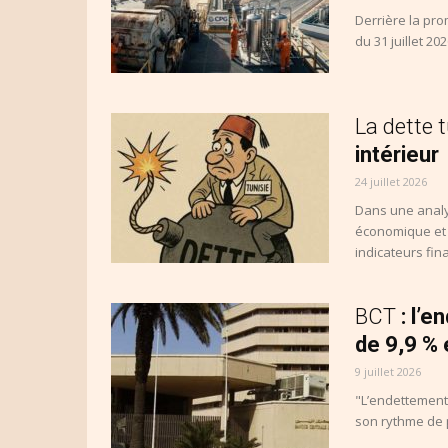
Derrière la prom
du 31 juillet 20
La dette 
intérieur
24 juillet 2026
Dans une analy
économique et 
indicateurs fina
BCT
: l’
de 9,9 %
9 juillet 2026
"L’endettement 
son rythme de 