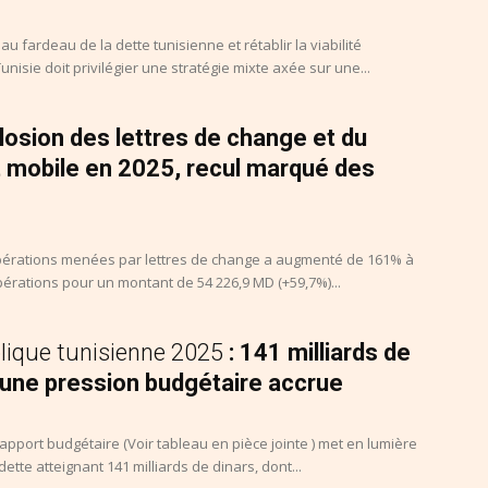
au fardeau de la dette tunisienne et rétablir la viabilité
unisie doit privilégier une stratégie mixte axée sur une...
plosion des lettres de change et du
 mobile en 2025, recul marqué des
érations menées par lettres de change a augmenté de 161% à
opérations pour un montant de 54 226,9 MD (+59,7%)...
lique tunisienne 2025
: 141 milliards de
 une pression budgétaire accrue
apport budgétaire (Voir tableau en pièce jointe ) met en lumière
ette atteignant 141 milliards de dinars, dont...