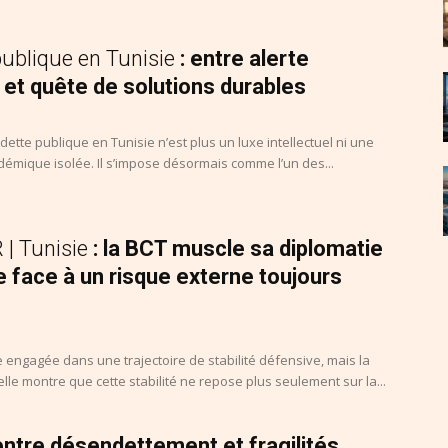
publique en Tunisie
: entre alerte
 et quête de solutions durables
 dette publique en Tunisie n’est plus un luxe intellectuel ni une
émique isolée. Il s’impose désormais comme l’un des...
| Tunisie
: la BCT muscle sa diplomatie
e face à un risque externe toujours
e engagée dans une trajectoire de stabilité défensive, mais la
le montre que cette stabilité ne repose plus seulement sur la...
 entre désendettement et fragilités