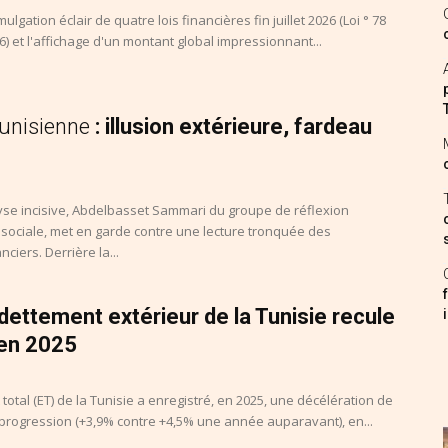
ulgation éclair de quatre lois financières fin juillet 2026 (Loi ° 78
26) et l'affichage d'un montant global impressionnant...
tunisienne
: illusion extérieure, fardeau
se incisive, Abdelbasset Sammari du groupe de réflexion
sociale, met en garde contre une lecture tronquée des
nciers. Derrière la...
endettement extérieur de la Tunisie recule
 en 2025
total (ET) de la Tunisie a enregistré, en 2025, une décélération de
progression (+3,9% contre +4,5% une année auparavant), en...