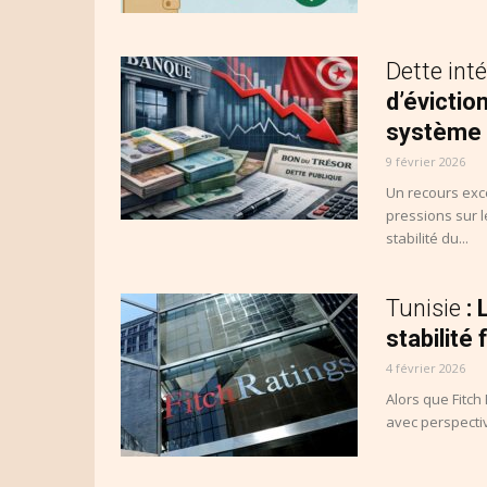
Dette int
d’évictio
système 
9 février 2026
Un recours exce
pressions sur l
stabilité du...
Tunisie
: 
stabilité 
4 février 2026
Alors que Fitch
avec perspective 