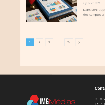
2 janvier 2026
Dans son rappor
des comptes a a
...
1
2
3
24
Cont
© IMG 
Tél. : 