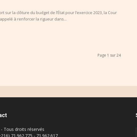
t sur la clôture du budget de l’État pour l’exercice 2023, la Cour
ppelé à renforcer la rigueur dans...
Page 1 sur 24
act
- Tous droits réservés
(+216) 71.962.775 - 71.962.617