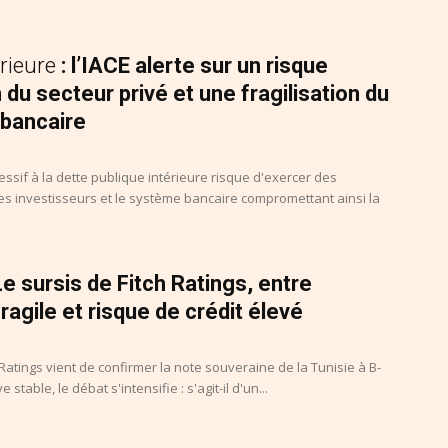
érieure
: l’IACE alerte sur un risque
n du secteur privé et une fragilisation du
bancaire
ssif à la dette publique intérieure risque d'exercer des
es investisseurs et le système bancaire compromettant ainsi la
Le sursis de Fitch Ratings, entre
fragile et risque de crédit élevé
 Ratings vient de confirmer la note souveraine de la Tunisie à B-
stable, le débat s'intensifie : s'agit-il d'un...