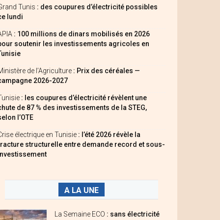
Grand Tunis
: des coupures d’électricité possibles
ce lundi
APIA
: 100 millions de dinars mobilisés en 2026
pour soutenir les investissements agricoles en
Tunisie
Ministère de l’Agriculture
: Prix des céréales —
campagne 2026-2027
Tunisie
: les coupures d’électricité révèlent une
chute de 87 % des investissements de la STEG,
selon l’OTE
Crise électrique en Tunisie
: l’été 2026 révèle la
fracture structurelle entre demande record et sous-
investissement
A LA UNE
La Semaine ECO
: sans électricité