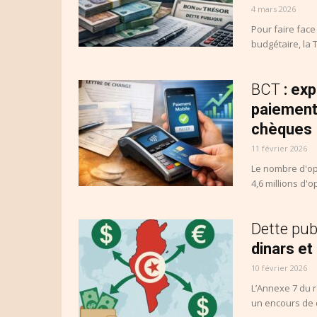
4 mars 2026
Pour faire face 
budgétaire, la T
BCT
: ex
paiement
chèques
11 février 2026
Le nombre d'op
4,6 millions d'
Dette pub
dinars et
10 février 2026
L’Annexe 7 du r
un encours de d