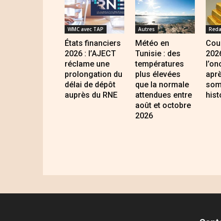
WMC avec TAP
Autres
Reda
États financiers
Météo en
Cour
2026 : l’AJECT
Tunisie : des
2026
réclame une
températures
l’on
prolongation du
plus élevées
apr
délai de dépôt
que la normale
som
auprès du RNE
attendues entre
hist
août et octobre
2026