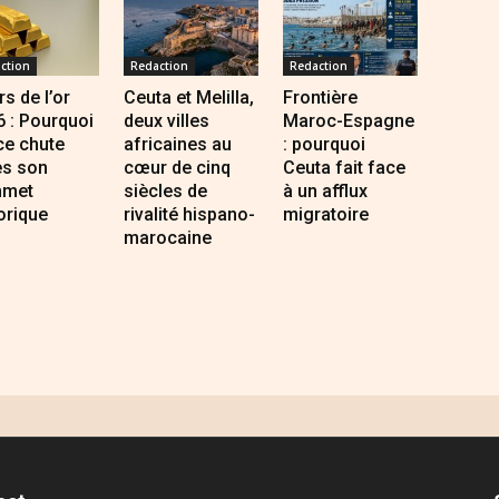
ction
Redaction
Redaction
s de l’or
Ceuta et Melilla,
Frontière
 : Pourquoi
deux villes
Maroc-Espagne
ce chute
africaines au
: pourquoi
ès son
cœur de cinq
Ceuta fait face
met
siècles de
à un afflux
orique
rivalité hispano-
migratoire
marocaine