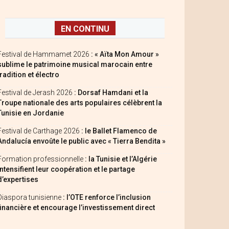
EN CONTINU
Festival de Hammamet 2026
: « Aïta Mon Amour »
sublime le patrimoine musical marocain entre
tradition et électro
Festival de Jerash 2026
: Dorsaf Hamdani et la
Troupe nationale des arts populaires célèbrent la
Tunisie en Jordanie
Festival de Carthage 2026
: le Ballet Flamenco de
Andalucía envoûte le public avec « Tierra Bendita »
Formation professionnelle
: la Tunisie et l’Algérie
intensifient leur coopération et le partage
d’expertises
Diaspora tunisienne
: l’OTE renforce l’inclusion
financière et encourage l’investissement direct