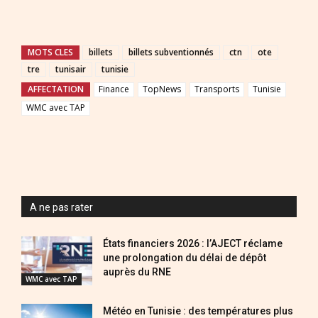
MOTS CLES
billets
billets subventionnés
ctn
ote
tre
tunisair
tunisie
AFFECTATION
Finance
TopNews
Transports
Tunisie
WMC avec TAP
A ne pas rater
États financiers 2026 : l’AJECT réclame
une prolongation du délai de dépôt
auprès du RNE
WMC avec TAP
Météo en Tunisie : des températures plus