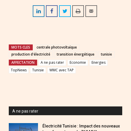
MOTS CLES
centrale photovoltaïque
production d'électricité
transition énergétique
tunisie
AFFECTATION
A ne pas rater
Economie
Energies
TopNews
Tunisie
WMC avec TAP
A ne pas rater
Électricité Tunisie : Impact des nouveaux