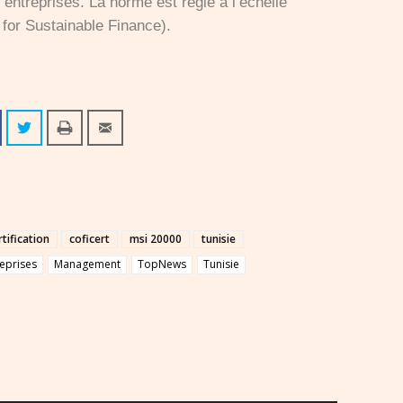
es entreprises. La norme est régie à l’échelle
 for Sustainable Finance).
rtification
coficert
msi 20000
tunisie
eprises
Management
TopNews
Tunisie