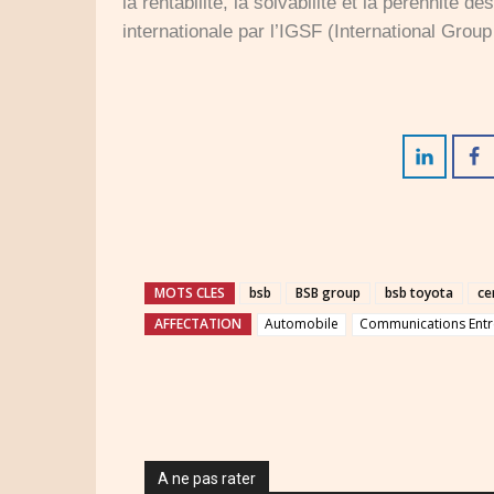
la rentabilité, la solvabilité et la pérennité d
internationale par l’IGSF (International Group
MOTS CLES
bsb
BSB group
bsb toyota
ce
AFFECTATION
Automobile
Communications Entr
A ne pas rater