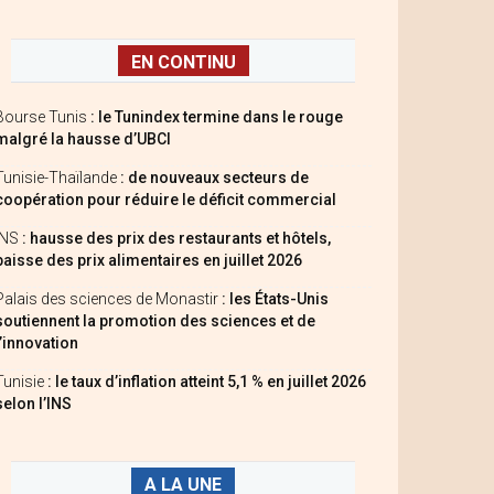
EN CONTINU
Bourse Tunis
: le Tunindex termine dans le rouge
malgré la hausse d’UBCI
Tunisie-Thaïlande
: de nouveaux secteurs de
coopération pour réduire le déficit commercial
INS
: hausse des prix des restaurants et hôtels,
baisse des prix alimentaires en juillet 2026
Palais des sciences de Monastir
: les États-Unis
soutiennent la promotion des sciences et de
l’innovation
Tunisie
: le taux d’inflation atteint 5,1 % en juillet 2026
selon l’INS
A LA UNE