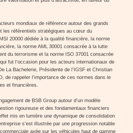
re valorisation et plus d’attractivité, en faveur du
acteurs mondiaux de référence autour des grands
 les référentiels stratégiques au cœur du
SI 20000 dédiée à la qualité financière, la norme
ncière, la norme AML 30001 consacrée à la lutte
ment du terrorisme et la norme ISO 37001 consacrée
qui fut l’occasion pour les acteurs internationaux de
De La Bachelerie, Présidente de l’IGSF et Christian
O, de rappeler l’importance de ces normes dans le
s et financières.
l’engagement de BSB Group autour d’un modèle
e gestion rigoureuse et des fondamentaux financiers
 effet mis en lumière une dynamique de consolidation
ntreprise s’est illustrée par une progression notable
gie commerciale axée sur les véhicules haut de gamme