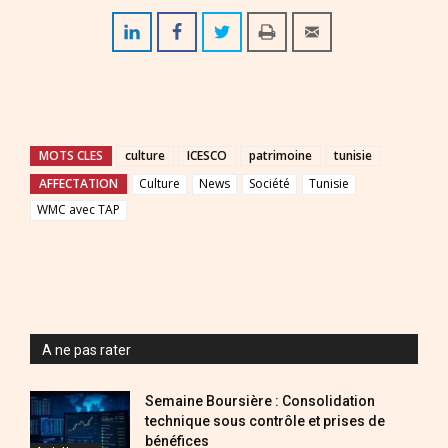
MOTS CLES
culture
ICESCO
patrimoine
tunisie
AFFECTATION
Culture
News
Société
Tunisie
WMC avec TAP
A ne pas rater
Semaine Boursière : Consolidation
technique sous contrôle et prises de
bénéfices