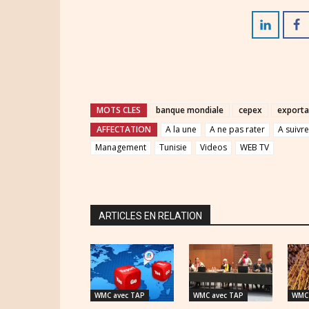
MOTS CLES
banque mondiale
cepex
exporta
AFFECTATION
A la une
A ne pas rater
A suivre
Management
Tunisie
Videos
WEB TV
ARTICLES EN RELATION
WMC avec TAP
WMC avec TAP
WMC 