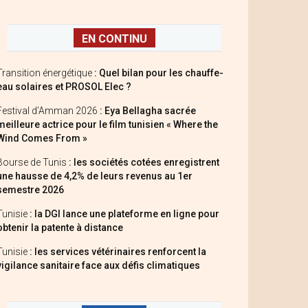
EN CONTINU
Transition énergétique
: Quel bilan pour les chauffe-
eau solaires et PROSOL Elec ?
Festival d’Amman 2026
: Eya Bellagha sacrée
meilleure actrice pour le film tunisien « Where the
Wind Comes From »
Bourse de Tunis
: les sociétés cotées enregistrent
une hausse de 4,2% de leurs revenus au 1er
semestre 2026
Tunisie
: la DGI lance une plateforme en ligne pour
obtenir la patente à distance
Tunisie
: les services vétérinaires renforcent la
vigilance sanitaire face aux défis climatiques