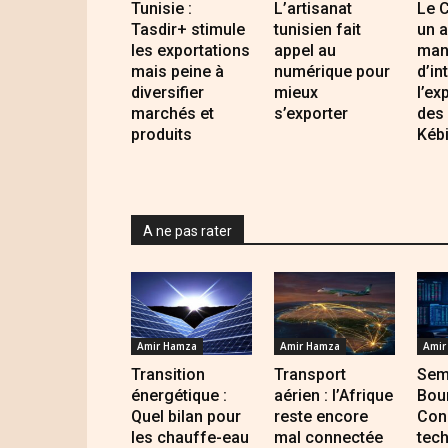
Tunisie :
L’artisanat
Le 
Tasdir+ stimule
tunisien fait
un a
les exportations
appel au
man
mais peine à
numérique pour
d’in
diversifier
mieux
l’ex
marchés et
s’exporter
des 
produits
Kébi
A ne pas rater
Amir Hamza
Amir Hamza
Amir
Transition
Transport
Sem
énergétique :
aérien : l’Afrique
Bour
Quel bilan pour
reste encore
Con
les chauffe-eau
mal connectée
tec