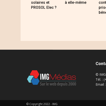
solaires et
à elle-même
cont
PROSOL Elec ?
pris
bén
Cont
© IMG 
Tél. : 
Email 
© Copyright 2022 - IMG