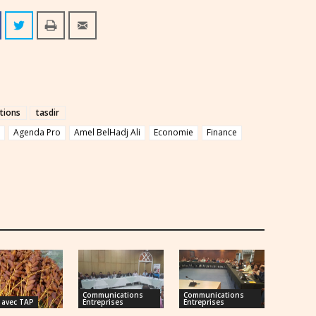
tions
tasdir
Agenda Pro
Amel BelHadj Ali
Economie
Finance
Communications
Communications
avec TAP
Entreprises
Entreprises