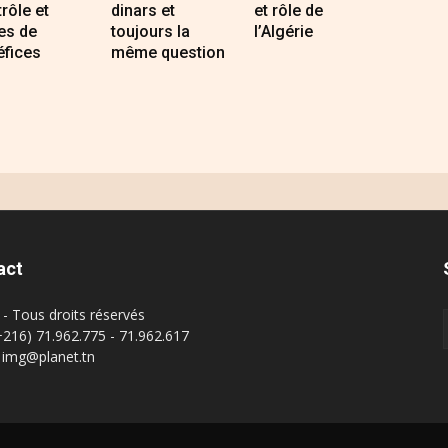
rôle et
dinars et
et rôle de
es de
toujours la
l’Algérie
éfices
même question
act
- Tous droits réservés
(+216) 71.962.775 - 71.962.617
: img@planet.tn