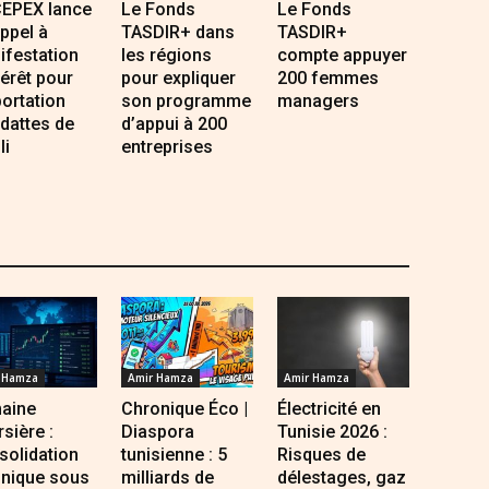
CEPEX lance
Le Fonds
Le Fonds
ppel à
TASDIR+ dans
TASDIR+
ifestation
les régions
compte appuyer
térêt pour
pour expliquer
200 femmes
portation
son programme
managers
dattes de
d’appui à 200
li
entreprises
 Hamza
Amir Hamza
Amir Hamza
aine
Chronique Éco |
Électricité en
sière :
Diaspora
Tunisie 2026 :
solidation
tunisienne : 5
Risques de
hnique sous
milliards de
délestages, gaz