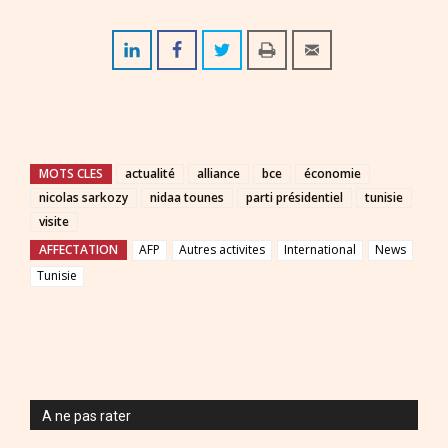
MOTS CLES
actualité
alliance
bce
économie
nicolas sarkozy
nidaa tounes
parti présidentiel
tunisie
visite
AFFECTATION
AFP
Autres activites
International
News
Tunisie
A ne pas rater