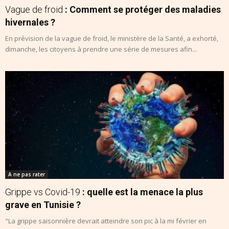
Vague de froid
: Comment se protéger des maladies
hivernales ?
En prévision de la vague de froid, le ministère de la Santé, a exhorté,
dimanche, les citoyens à prendre une série de mesures afin...
A ne pas rater
Grippe vs Covid-19
: quelle est la menace la plus
grave en Tunisie ?
"La grippe saisonnière devrait atteindre son pic à la mi février en