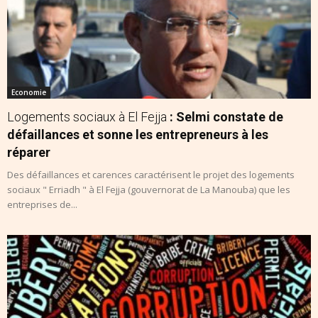
Economie
Logements sociaux à El Fejja
: Selmi constate de
défaillances et sonne les entrepreneurs à les
réparer
Des défaillances et carences caractérisent le projet des logements
sociaux " Erriadh " à El Fejja (gouvernorat de La Manouba) que les
entreprises de...