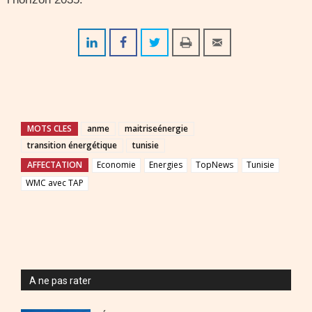
MOTS CLES
anme
maitriseénergie
transition énergétique
tunisie
AFFECTATION
Economie
Energies
TopNews
Tunisie
WMC avec TAP
A ne pas rater