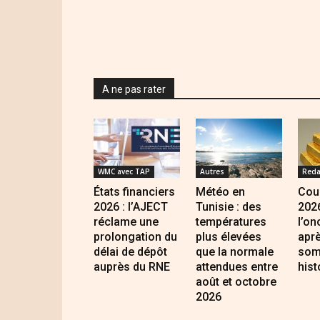
A ne pas rater
WMC avec TAP
Autres
Reda
États financiers
Météo en
Cour
2026 : l’AJECT
Tunisie : des
2026
réclame une
températures
l’on
prolongation du
plus élevées
apr
délai de dépôt
que la normale
som
auprès du RNE
attendues entre
hist
août et octobre
2026