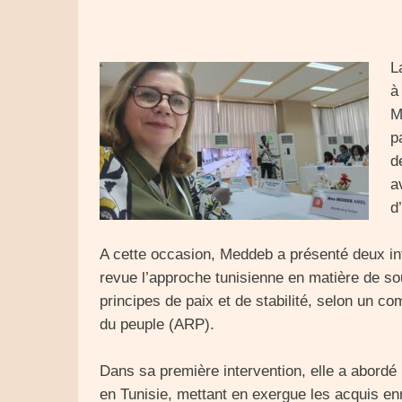
L
à
M
p
d
a
d
A cette occasion, Meddeb a présenté deux in
revue l’approche tunisienne en matière de so
principes de paix et de stabilité, selon un 
du peuple (ARP).
Dans sa première intervention, elle a abordé l
en Tunisie, mettant en exergue les acquis en