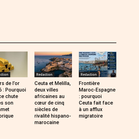
ction
Redaction
Redaction
s de l’or
Ceuta et Melilla,
Frontière
 : Pourquoi
deux villes
Maroc-Espagne
ce chute
africaines au
: pourquoi
ès son
cœur de cinq
Ceuta fait face
met
siècles de
à un afflux
orique
rivalité hispano-
migratoire
marocaine