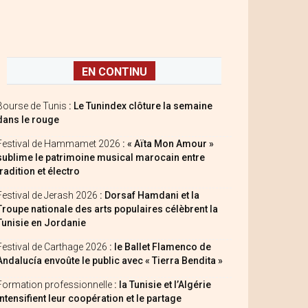
EN CONTINU
Bourse de Tunis
: Le Tunindex clôture la semaine
dans le rouge
Festival de Hammamet 2026
: « Aïta Mon Amour »
sublime le patrimoine musical marocain entre
tradition et électro
Festival de Jerash 2026
: Dorsaf Hamdani et la
Troupe nationale des arts populaires célèbrent la
Tunisie en Jordanie
Festival de Carthage 2026
: le Ballet Flamenco de
Andalucía envoûte le public avec « Tierra Bendita »
Formation professionnelle
: la Tunisie et l’Algérie
intensifient leur coopération et le partage