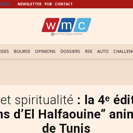
NCES
NEWSLETTER
PUB
CONTACT
ISES
BOURSE
OPINIONS
DOSSIERS
RSE
AUTO
CHALLEN
et spiritualité
: la 4ᵉ éd
ns d’El Halfaouine” an
de Tunis