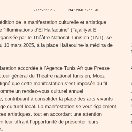
21 février 2026
Par :
WMC avec TAP
dition de la manifestation culturelle et artistique
Illuminations d’El Halfaouine” (Tajalliyat El
rganisée par le Théâtre National Tunisien (TNT), se
au 10 mars 2025, à la place Halfaouine-la médina de
aration accordée à l’Agence Tunis Afrique Presse
ecteur général du Théâtre national tunisien, Moez
ligné que cette manifestation s’est imposée au fil
comme un rendez-vous culturel annuel
e, contribuant à consolider la place des arts vivants
ge culturel local. La manifestation se veut également
es artistiques, tout en accordant une attention
n leur offrant l’opportunité de présenter leurs
s.