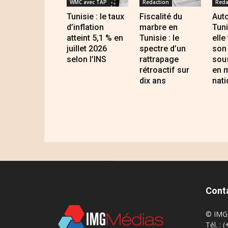
WMC avec TAP
Redaction
Reda
Tunisie : le taux
Fiscalité du
Auto
d’inflation
marbre en
Tuni
atteint 5,1 % en
Tunisie : le
elle
juillet 2026
spectre d’un
son 
selon l’INS
rattrapage
sous
rétroactif sur
en 
dix ans
nati
Cont
© IMG 
Tél. : 