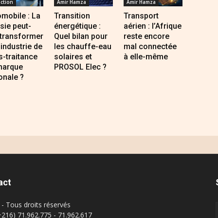
ction
Amir Hamza
Amir Hamza
mobile : La
Transition
Transport
sie peut-
énergétique :
aérien : l’Afrique
 transformer
Quel bilan pour
reste encore
industrie de
les chauffe-eau
mal connectée
-traitance
solaires et
à elle-même
marque
PROSOL Elec ?
onale ?
act
- Tous droits réservés
(+216) 71.962.775 - 71.962.617