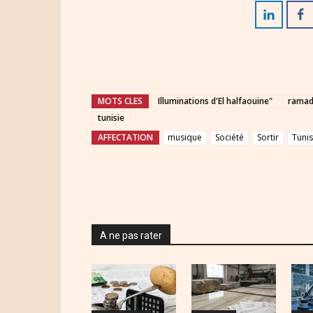
MOTS CLES
Illuminations d'El halfaouine"
ramad
tunisie
AFFECTATION
musique
Société
Sortir
Tunis
A ne pas rater