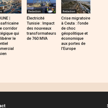
es
Redaction
Redaction
BUNE |
Électricité
Crise migratoire
safricaine
Tunisie : Impact
à Ceuta : l’onde
Le corridor
des nouveaux
de choc
tégique qui
transformateurs
géopolitique et
 libérer le
de 760 MVA
économique
ntiel
aux portes de
mercial
l’Europe
sien
act