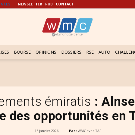
NCES
NEWSLETTER
PUB
CONTACT
ISES
BOURSE
OPINIONS
DOSSIERS
RSE
AUTO
CHALLEN
sements émiratis
: Alns
e des opportunités en 
15 janvier 2026
Par :
WMC avec TAP