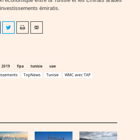
n économique entre la Tunisie et les Émirats arabes
d’investissements émiratis.
a 2019
fipa
tunisie
uae
tissements
TopNews
Tunisie
WMC avec TAP