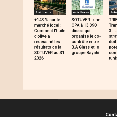
Amir Hamza
Amir Hamza
Autr
+143 % sur le
SOTUVER : une
TRI
marché local :
OPA à 13,390
Tran
Comment l’huile
dinars qui
3 : 
d’olive a
organise le co-
stra
redessiné les
contrôle entre
doit
résultats de la
B.A Glass et le
pote
SOTUVER au S1
groupe Bayahi
com
2026
tuni
Cont