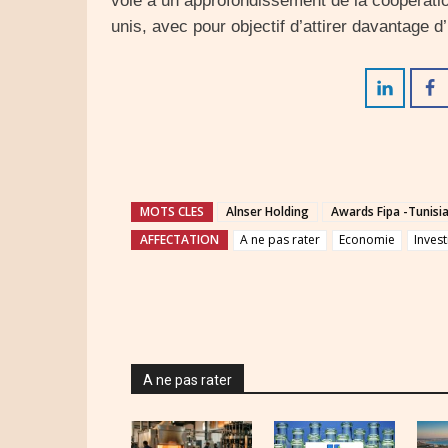
voie à un approfondissement de la coopératio
unis, avec pour objectif d’attirer davantage 
MOTS CLES
Alnser Holding
Awards Fipa -Tunisi
AFFECTATION
A ne pas rater
Economie
Inves
A ne pas rater