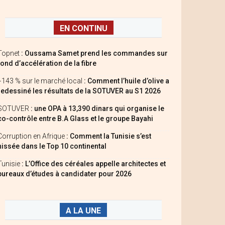
EN CONTINU
Topnet
: Oussama Samet prend les commandes sur
fond d’accélération de la fibre
+143 % sur le marché local
: Comment l’huile d’olive a
redessiné les résultats de la SOTUVER au S1 2026
SOTUVER
: une OPA à 13,390 dinars qui organise le
co-contrôle entre B.A Glass et le groupe Bayahi
Corruption en Afrique
: Comment la Tunisie s’est
hissée dans le Top 10 continental
Tunisie
: L’Office des céréales appelle architectes et
bureaux d’études à candidater pour 2026
A LA UNE