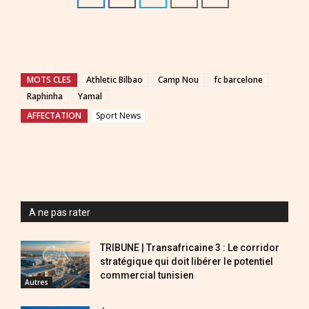
MOTS CLES
Athletic Bilbao
Camp Nou
fc barcelone
Raphinha
Yamal
AFFECTATION
Sport News
A ne pas rater
TRIBUNE | Transafricaine 3 : Le corridor
stratégique qui doit libérer le potentiel
commercial tunisien
Autres