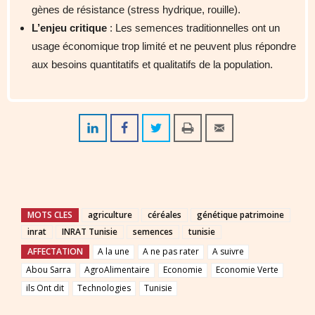
gènes de résistance (stress hydrique, rouille).
L’enjeu critique
: Les semences traditionnelles ont un
usage économique trop limité et ne peuvent plus répondre
aux besoins quantitatifs et qualitatifs de la population.
MOTS CLES
agriculture
céréales
génétique patrimoine
inrat
INRAT Tunisie
semences
tunisie
AFFECTATION
A la une
A ne pas rater
A suivre
Abou Sarra
AgroAlimentaire
Economie
Economie Verte
ils Ont dit
Technologies
Tunisie