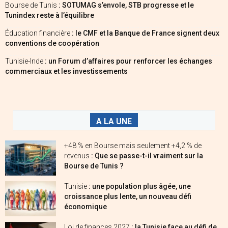
Bourse de Tunis
: SOTUMAG s’envole, STB progresse et le
Tunindex reste à l’équilibre
Éducation financière
: le CMF et la Banque de France signent deux
conventions de coopération
Tunisie-Inde
: un Forum d’affaires pour renforcer les échanges
commerciaux et les investissements
A LA UNE
+48 % en Bourse mais seulement +4,2 % de
revenus
: Que se passe-t-il vraiment sur la
Bourse de Tunis ?
Tunisie
: une population plus âgée, une
croissance plus lente, un nouveau défi
économique
Loi de finances 2027
: la Tunisie face au défi de