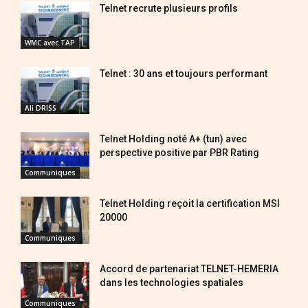
Telnet recrute plusieurs profils
WMC avec TAP
Telnet : 30 ans et toujours performant
Ali DRISS
Telnet Holding noté A+ (tun) avec
perspective positive par PBR Rating
Communiques
Telnet Holding reçoit la certification MSI
20000
Communiques
Accord de partenariat TELNET-HEMERIA
dans les technologies spatiales
Communiques