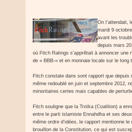
On l’attendait, 
mardi 9 octobre
avant les troub
depuis mars 20
où Fitch Ratings s’apprêtait à annoncer une 
de « BBB-« et en monnaie locale sur le long
Fitch constate dans sont rapport que depuis 
même redoublé en juin et septembre 2012, no
minoritaires certes mais capables de perturbe
Fitch souligne que la Troïka (Coalition) a e
entre le parti islamiste Ennahdha et ses deux
même ordre d’idées, le rapport mentionne le 
brouillon de la Constitution, ce qui est susce