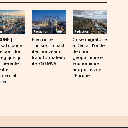
es
Redaction
Redaction
BUNE |
Électricité
Crise migratoire
safricaine
Tunisie : Impact
à Ceuta : l’onde
Le corridor
des nouveaux
de choc
tégique qui
transformateurs
géopolitique et
 libérer le
de 760 MVA
économique
ntiel
aux portes de
mercial
l’Europe
sien