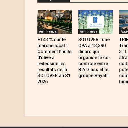
Amir Hamza
Amir Hamza
Autr
+143 % sur le
SOTUVER : une
TRI
marché local :
OPA à 13,390
Tran
Comment l’huile
dinars qui
3 : 
d’olive a
organise le co-
stra
redessiné les
contrôle entre
doit
résultats de la
B.A Glass et le
pote
SOTUVER au S1
groupe Bayahi
com
2026
tuni