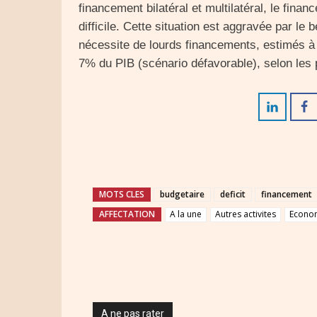
financement bilatéral et multilatéral, le fina
difficile. Cette situation est aggravée par le 
nécessite de lourds financements, estimés à 
7% du PIB (scénario défavorable), selon les 
MOTS CLES
budgetaire
deficit
financement
AFFECTATION
A la une
Autres activites
Econo
A ne pas rater