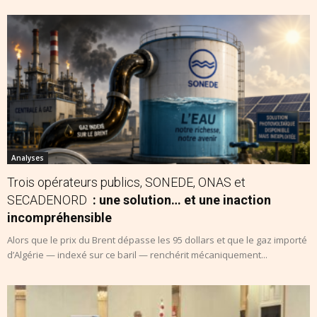
Analyses
Trois opérateurs publics, SONEDE, ONAS et
SECADENORD
: une solution… et une inaction
incompréhensible
Alors que le prix du Brent dépasse les 95 dollars et que le gaz importé
d’Algérie — indexé sur ce baril — renchérit mécaniquement...