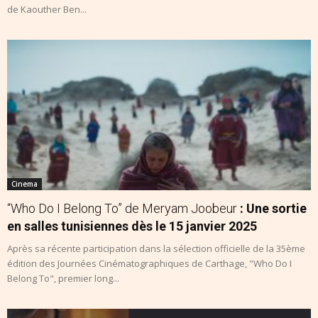
de Kaouther Ben...
Cinema
“Who Do I Belong To” de Meryam Joobeur
: Une sortie
en salles tunisiennes dès le 15 janvier 2025
Après sa récente participation dans la sélection officielle de la 35ème
édition des Journées Cinématographiques de Carthage, "Who Do I
Belong To", premier long...