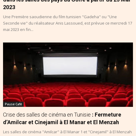
2023
Une Première saoudienne du film tunisien "Gadeha" ou "Une
Seconde vie" du réalisateur Anis Lassoued, est prévue ce mercredi 17
mai 2023 en fin...
Pause Café
Crise des salles de cinéma en Tunisie
: Fermeture
d’Amilcar et Cinejamil à El Manar et El Menzah
Les salles de cinéma "Amilcar" à El Manar 1 et "Cinejamil" à El Menzah