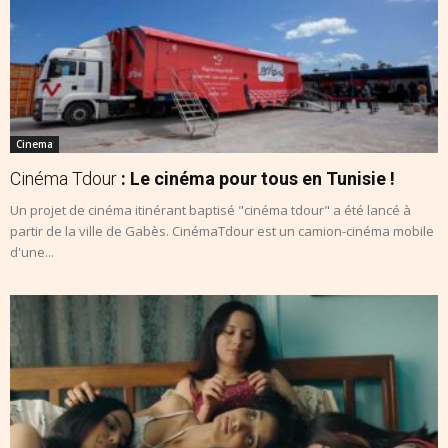
Cinema
Cinéma Tdour
: Le cinéma pour tous en Tunisie !
Un projet de cinéma itinérant baptisé "cinéma tdour" a été lancé à
partir de la ville de Gabès. CinémaTdour est un camion-cinéma mobile
d'une...