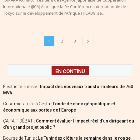
TANAKA Akihiko, Président de l’Agence Japonaise de Coopération
Internationale (JICA) Alors que la 9e Conférence internationale de
Tokyo sur le développement de l’Afrique (TICAD9) se...
1
2
3
EN CONTINU
Électricité Tunisie
: Impact des nouveaux transformateurs de 760
MVA
Crise migratoire à Ceuta
: l’onde de choc géopolitique et
économique aux portes de l’Europe
ÇA FAIT DÉBAT
: Comment évaluer l’impact réel d’un dirigeant ou
d’un grand projet public ?
Bourse de Tunis
: Le Tunindex clôture la semaine dans le rouge