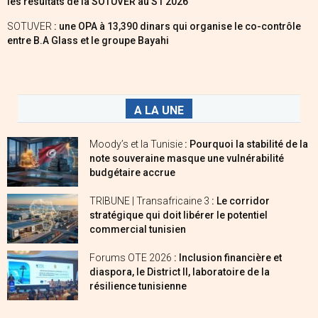
les résultats de la SOTUVER au S1 2026
SOTUVER
: une OPA à 13,390 dinars qui organise le co-contrôle
entre B.A Glass et le groupe Bayahi
A LA UNE
Moody’s et la Tunisie
: Pourquoi la stabilité de la
note souveraine masque une vulnérabilité
budgétaire accrue
TRIBUNE | Transafricaine 3
: Le corridor
stratégique qui doit libérer le potentiel
commercial tunisien
Forums OTE 2026
: Inclusion financière et
diaspora, le District II, laboratoire de la
résilience tunisienne