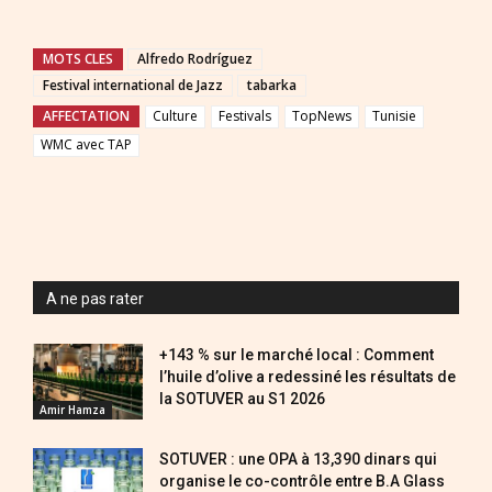
MOTS CLES
Alfredo Rodríguez
Festival international de Jazz
tabarka
AFFECTATION
Culture
Festivals
TopNews
Tunisie
WMC avec TAP
A ne pas rater
+143 % sur le marché local : Comment
l’huile d’olive a redessiné les résultats de
la SOTUVER au S1 2026
Amir Hamza
SOTUVER : une OPA à 13,390 dinars qui
organise le co-contrôle entre B.A Glass