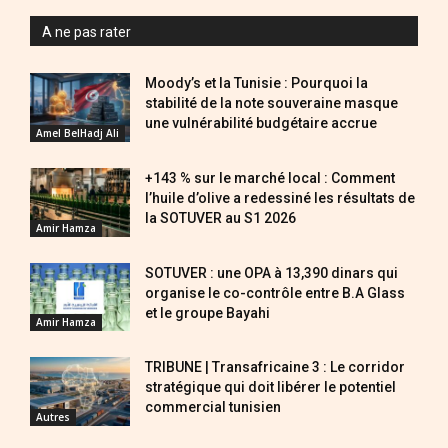
A ne pas rater
Moody’s et la Tunisie : Pourquoi la
stabilité de la note souveraine masque
une vulnérabilité budgétaire accrue
Amel BelHadj Ali
+143 % sur le marché local : Comment
l’huile d’olive a redessiné les résultats de
la SOTUVER au S1 2026
Amir Hamza
SOTUVER : une OPA à 13,390 dinars qui
organise le co-contrôle entre B.A Glass
et le groupe Bayahi
Amir Hamza
TRIBUNE | Transafricaine 3 : Le corridor
stratégique qui doit libérer le potentiel
commercial tunisien
Autres