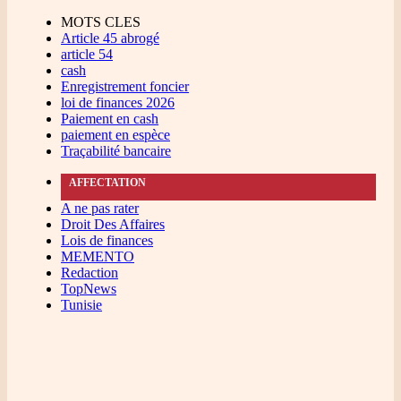
MOTS CLES
Article 45 abrogé
article 54
cash
Enregistrement foncier
loi de finances 2026
Paiement en cash
paiement en espèce
Traçabilité bancaire
AFFECTATION
A ne pas rater
Droit Des Affaires
Lois de finances
MEMENTO
Redaction
TopNews
Tunisie