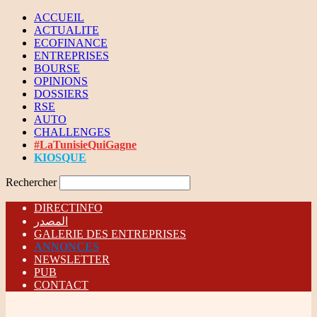
ACCUEIL
ACTUALITE
ECOFINANCE
ENTREPRISES
BOURSE
OPINIONS
DOSSIERS
RSE
AUTO
CHALLENGES
#LaTunisieQuiGagne
KIOSQUE
Rechercher
DIRECTINFO
المصدر
GALERIE DES ENTREPRISES
ANNONCES
NEWSLETTER
PUB
CONTACT