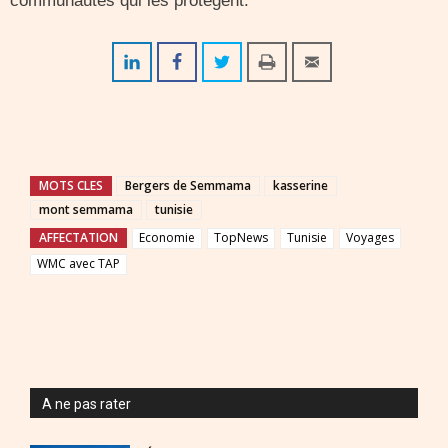
communautés qui les protègent.
MOTS CLES
Bergers de Semmama
kasserine
mont semmama
tunisie
AFFECTATION
Economie
TopNews
Tunisie
Voyages
WMC avec TAP
A ne pas rater