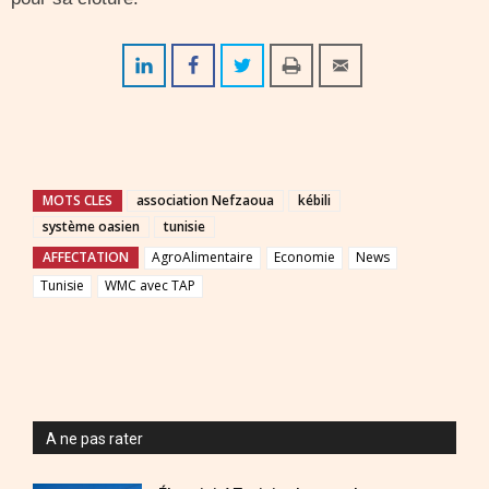
MOTS CLES
association Nefzaoua
kébili
système oasien
tunisie
AFFECTATION
AgroAlimentaire
Economie
News
Tunisie
WMC avec TAP
A ne pas rater